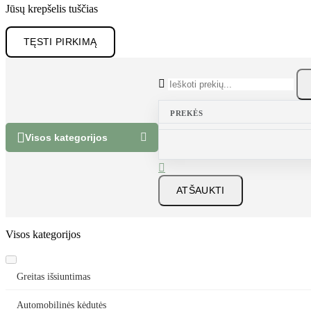
Jūsų krepšelis tuščias
TĘSTI PIRKIMĄ

PREKĖS


Visos kategorijos

ATŠAUKTI
Visos kategorijos
Greitas išsiuntimas
Automobilinės kėdutės