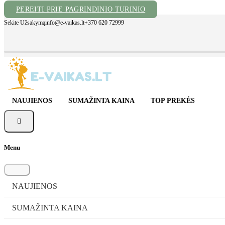
PEREITI PRIE PAGRINDINIO TURINIO
Sekite Užsakymą
info@e-vaikas.lt
+370 620 72999
NAUJIENOS
SUMAŽINTA KAINA
TOP PREKĖS

Menu
NAUJIENOS
SUMAŽINTA KAINA