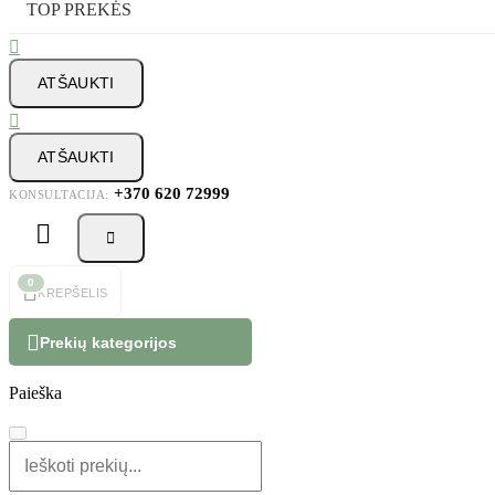
TOP PREKĖS

ATŠAUKTI

ATŠAUKTI
+370 620 72999
KONSULTACIJA:



0
KREPŠELIS

Prekių kategorijos
Paieška