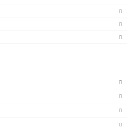






