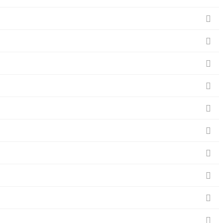









