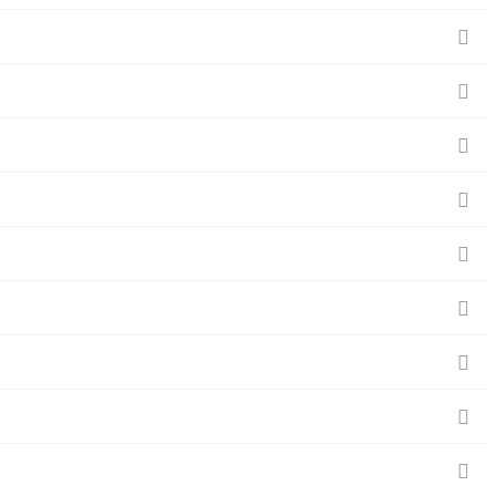








