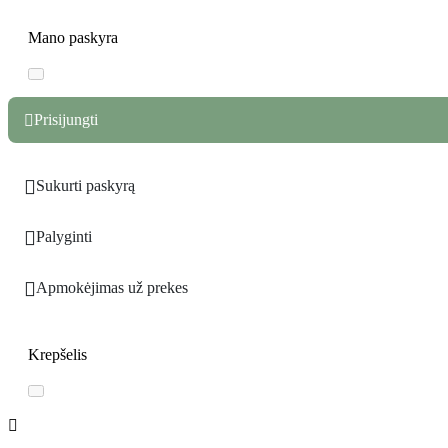
Mano paskyra
Prisijungti


Sukurti paskyrą

Palyginti

Apmokėjimas už prekes
Krepšelis
