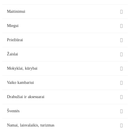

Maitinimui

Miegui

Priežiūrai

Žaislai

Mokyklai, kūrybai

Vaiko kambariui

Drabužiai ir aksesuarai

Šventės

Namai, laisvalaikis, turizmas