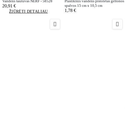
Vandens šautuvas NERF - 58528
Plastikinis vandens pistoletas geltonos
20,91 €
spalvos 15 cm x 10,5 cm
1,78 €
ŽIŪRĖTI DETALIAU

