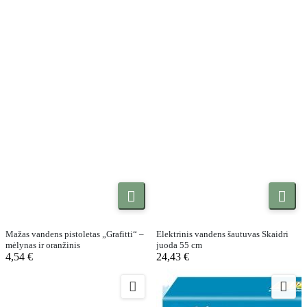


Mažas vandens pistoletas „Grafitti“ –
Elektrinis vandens šautuvas Skaidri
mėlynas ir oranžinis
juoda 55 cm
4,54 €
24,43 €

