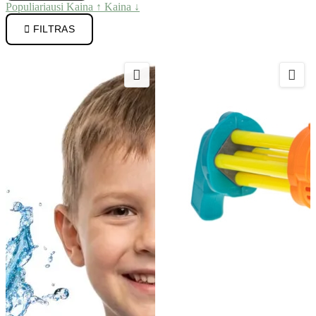
Populiariausi
Kaina ↑
Kaina ↓

FILTRAS

