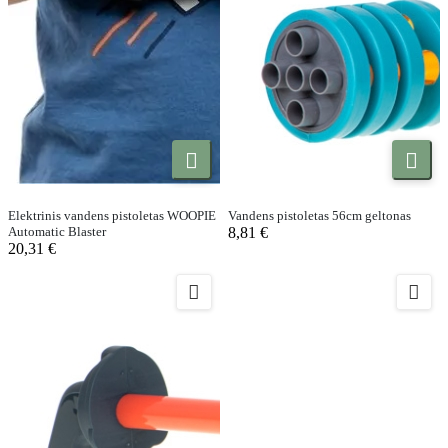


Elektrinis vandens pistoletas WOOPIE
Vandens pistoletas 56cm geltonas
Automatic Blaster
8,81 €
20,31 €

