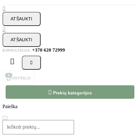

ATŠAUKTI

ATŠAUKTI
+370 620 72999
KONSULTACIJA:



0
KREPŠELIS

Prekių kategorijos
Paieška