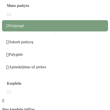
Mano paskyra
Prisijungti


Sukurti paskyrą

Palyginti

Apmokėjimas už prekes
Krepšelis

Jūsų krepšelis tuščias