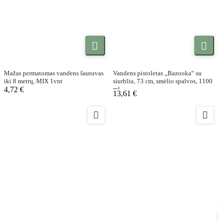


Mažas permatomas vandens šautuvas
Vandens pistoletas „Bazooka“ su
iki 8 metrų, MIX 1vnt
siurbliu, 73 cm, smėlio spalvos, 1100
4,72 €
ml
13,61 €

