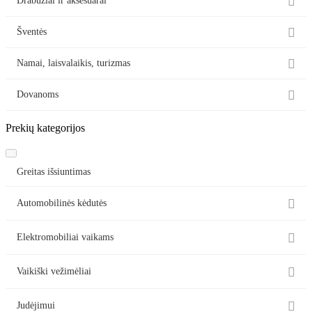

Drabužiai ir aksesuarai

Šventės

Namai, laisvalaikis, turizmas

Dovanoms
Prekių kategorijos
Greitas išsiuntimas

Automobilinės kėdutės

Elektromobiliai vaikams

Vaikiški vežimėliai

Judėjimui