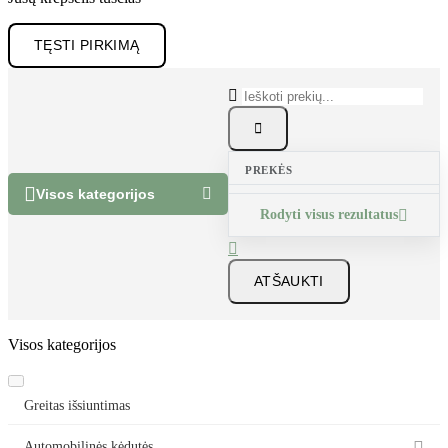
TĘSTI PIRKIMĄ


PREKĖS


Visos kategorijos
Rodyti visus rezultatus


ATŠAUKTI
Visos kategorijos
Greitas išsiuntimas
Automobilinės kėdutės