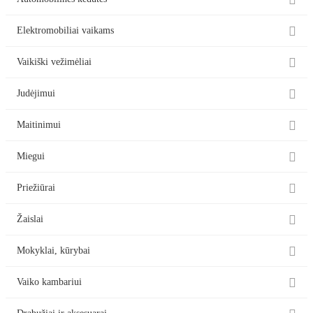


Elektromobiliai vaikams

Vaikiški vežimėliai

Judėjimui

Maitinimui

Miegui

Priežiūrai

Žaislai

Mokyklai, kūrybai

Vaiko kambariui