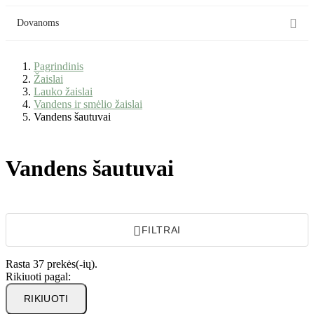

Dovanoms
Pagrindinis
Žaislai
Lauko žaislai
Vandens ir smėlio žaislai
Vandens šautuvai
Vandens šautuvai

FILTRAI
Rasta 37 prekės(-ių).
Rikiuoti pagal:
RIKIUOTI