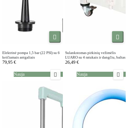


Elektrinė pompa 1,5 bar (22 PSI) su 6
Sulankstomas pirkinių vežimėlis
keičiamais antgaliais
LUARO su 4 ratukais ir dangčiu, baltas
79,95 €
26,49 €


Nauja
Nauja