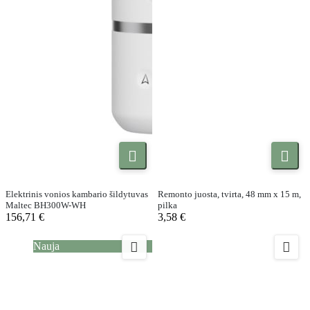


Elektrinis vonios kambario šildytuvas
Remonto juosta, tvirta, 48 mm x 15 m,
Maltec BH300W-WH
pilka
156,71 €
3,58 €


Nauja