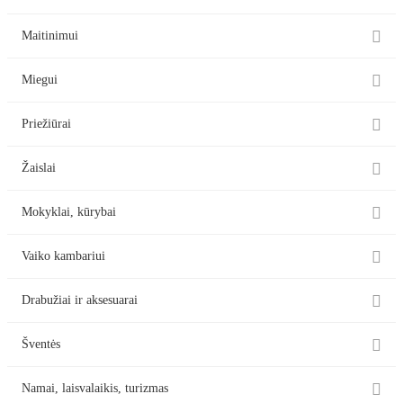

Maitinimui

Miegui

Priežiūrai

Žaislai

Mokyklai, kūrybai

Vaiko kambariui

Drabužiai ir aksesuarai

Šventės

Namai, laisvalaikis, turizmas