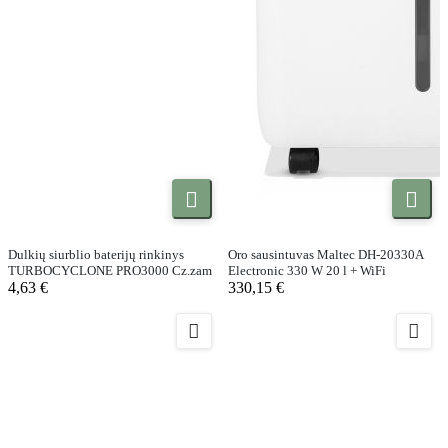


Dulkių siurblio baterijų rinkinys
Oro sausintuvas Maltec DH-20330A
TURBOCYCLONE PRO3000 Cz.zam
Electronic 330 W 20 l + WiFi
4,63 €
330,15 €

