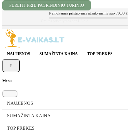
PEREITI PRIE PAGRINDINIO TURINIO
Nemokamas pristatymas užsakymams nuo 70,00 €
📦 Sekite Užsakymą
📞 Konsultacija tel. +370 620 72999
✉ info@e-vaikas.lt
NAUJIENOS
SUMAŽINTA KAINA
TOP PREKĖS

Menu
NAUJIENOS
SUMAŽINTA KAINA
TOP PREKĖS