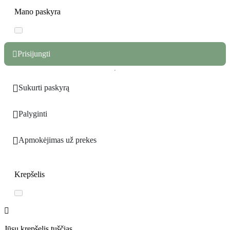
Mano paskyra
Prisijungti


Sukurti paskyrą

Palyginti

Apmokėjimas už prekes
Krepšelis
