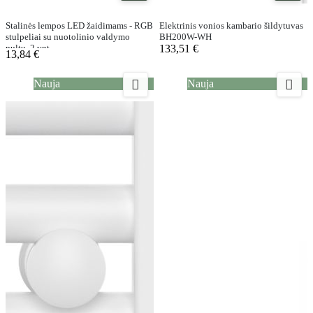
Stalinės lempos LED žaidimams - RGB
Elektrinis vonios kambario šildytuvas
stulpeliai su nuotolinio valdymo
BH200W-WH
pultu, 2 vnt
133,51 €
13,84 €


Nauja
Nauja