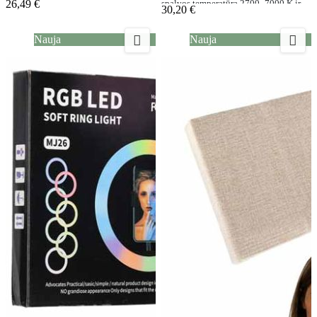
26,49 €
spalvos temperatūra 2700–7000 K ir
30,20 €
telefono laikikliu


Nauja
Nauja