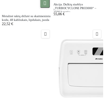

Akcija. Dulkių siurblys
„TURBOCYCLONE PRO3000“ –
2500 baterija
55,06 €
Metalinė raktų dėžutė su skaitmeniniu
kodu, 48 kabliukais, lipdukais, juoda
22,52 €

