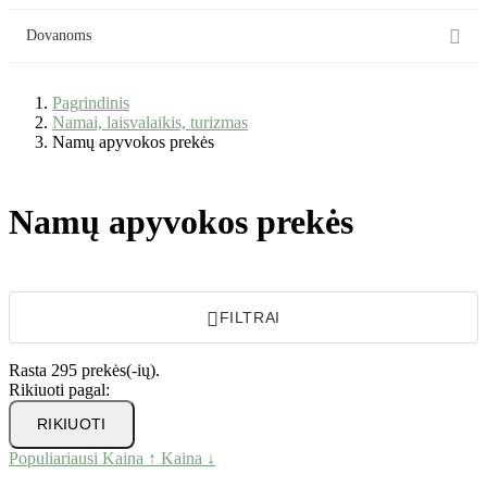

Dovanoms
Pagrindinis
Namai, laisvalaikis, turizmas
Namų apyvokos prekės
Namų apyvokos prekės

FILTRAI
Rasta 295 prekės(-ių).
Rikiuoti pagal:
RIKIUOTI
Populiariausi
Kaina ↑
Kaina ↓