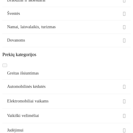

Drabužiai ir aksesuarai

Šventės

Namai, laisvalaikis, turizmas

Dovanoms
Prekių kategorijos
Greitas išsiuntimas

Automobilinės kėdutės

Elektromobiliai vaikams

Vaikiški vežimėliai

Judėjimui