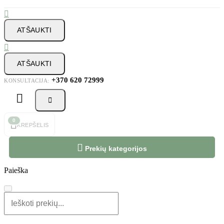

ATŠAUKTI

ATŠAUKTI
+370 620 72999
KONSULTACIJA:



0
KREPŠELIS

Prekių kategorijos
Paieška