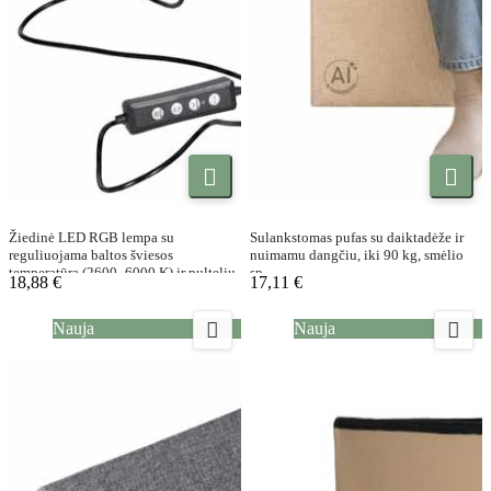


Žiedinė LED RGB lempa su
Sulankstomas pufas su daiktadėže ir
reguliuojama baltos šviesos
nuimamu dangčiu, iki 90 kg, smėlio
temperatūra (2600–6000 K) ir pulteliu
sp.
18,88 €
17,11 €


Nauja
Nauja