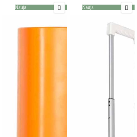


Nauja
Nauja