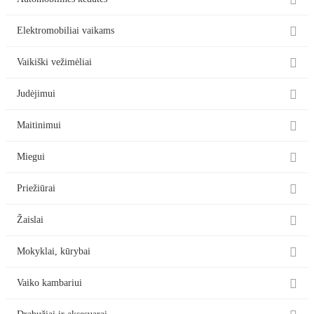

Automobilinės kėdutės

Elektromobiliai vaikams

Vaikiški vežimėliai

Judėjimui

Maitinimui

Miegui

Priežiūrai

Žaislai

Mokyklai, kūrybai

Vaiko kambariui