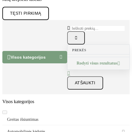
Jūsų krepšelis tuščias
TĘSTI PIRKIMĄ


PREKĖS


Visos kategorijos
Rodyti visus rezultatus


ATŠAUKTI
Visos kategorijos
Greitas išsiuntimas