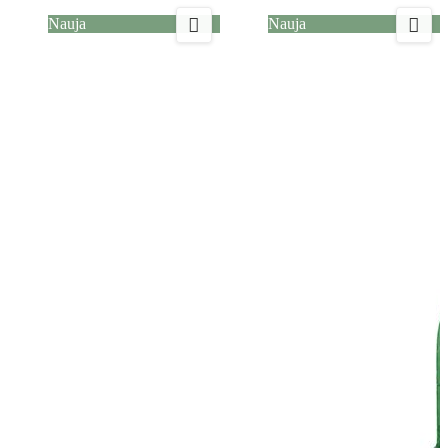


Nauja
Nauja