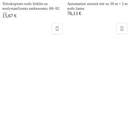
Teleskopinės sodo žirklės su
Automatinė sieninė ritė su 30 m + 2 m
neslystančiomis rankenomis, 68–92
sodo žarna
cm
76,13 €
15,67 €

