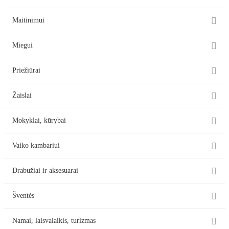

Maitinimui

Miegui

Priežiūrai

Žaislai

Mokyklai, kūrybai

Vaiko kambariui

Drabužiai ir aksesuarai

Šventės

Namai, laisvalaikis, turizmas