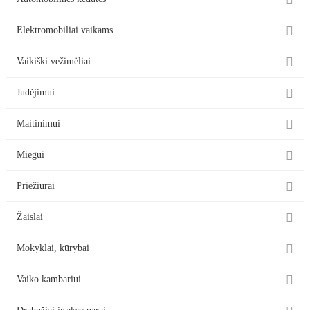


Elektromobiliai vaikams

Vaikiški vežimėliai

Judėjimui

Maitinimui

Miegui

Priežiūrai

Žaislai

Mokyklai, kūrybai

Vaiko kambariui