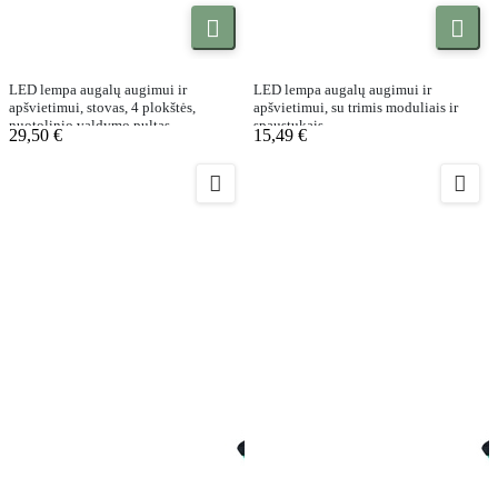


LED lempa augalų augimui ir
LED lempa augalų augimui ir
apšvietimui, stovas, 4 plokštės,
apšvietimui, su trimis moduliais ir
nuotolinio valdymo pultas
spaustukais
29,50 €
15,49 €

