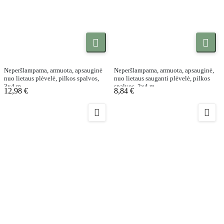


Neperšlampama, armuota, apsauginė
Neperšlampama, armuota, apsauginė,
nuo lietaus plėvelė, pilkos spalvos,
nuo lietaus sauganti plėvelė, pilkos
3x4 m
spalvos, 2x4 m
12,98 €
8,84 €

