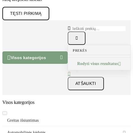
TĘSTI PIRKIMĄ


PREKĖS


Visos kategorijos
Rodyti visus rezultatus


ATŠAUKTI
Visos kategorijos
Greitas išsiuntimas
Automobilinės kėdutės