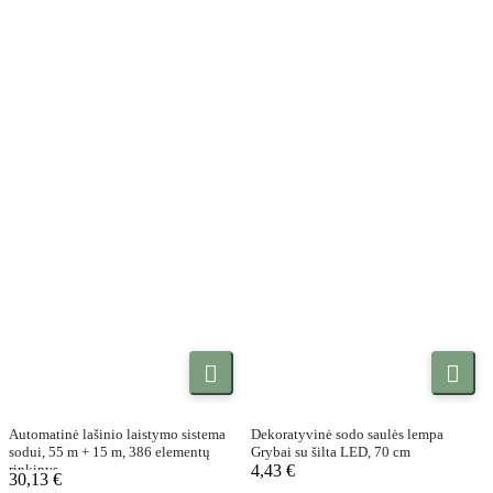


Automatinė lašinio laistymo sistema
Dekoratyvinė sodo saulės lempa
sodui, 55 m + 15 m, 386 elementų
Grybai su šilta LED, 70 cm
rinkinys
4,43 €
30,13 €