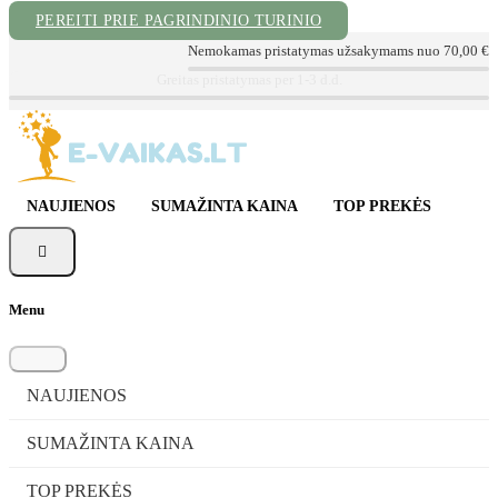
PEREITI PRIE PAGRINDINIO TURINIO
Nemokamas pristatymas užsakymams nuo 70,00 €
Kokybiškos prekės už geriausią kainą
NAUJIENOS
SUMAŽINTA KAINA
TOP PREKĖS

Menu
NAUJIENOS
SUMAŽINTA KAINA
TOP PREKĖS