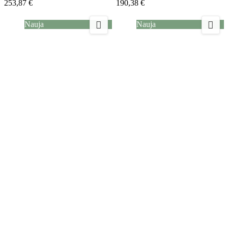
253,87 €
190,38 €


Nauja
Nauja