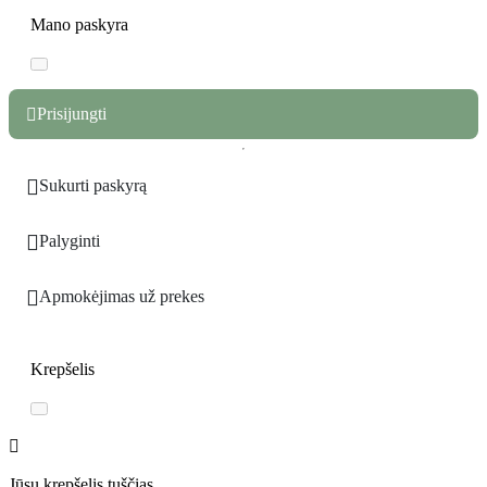
Mano paskyra
Prisijungti


Sukurti paskyrą

Palyginti

Apmokėjimas už prekes
Krepšelis

Jūsų krepšelis tuščias