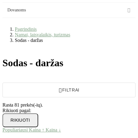

Dovanoms
Pagrindinis
Namai, laisvalaikis, turizmas
Sodas - daržas
Sodas - daržas

FILTRAI
Rasta 81 prekės(-ių).
Rikiuoti pagal:
RIKIUOTI
Populiariausi
Kaina ↑
Kaina ↓