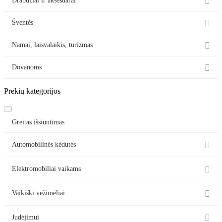

Drabužiai ir aksesuarai

Šventės

Namai, laisvalaikis, turizmas

Dovanoms
Prekių kategorijos
Greitas išsiuntimas

Automobilinės kėdutės

Elektromobiliai vaikams

Vaikiški vežimėliai

Judėjimui