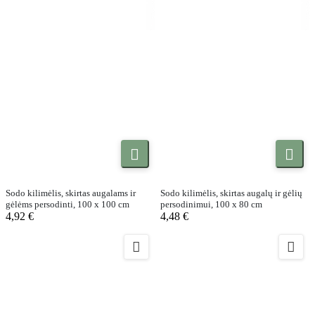


Sodo kilimėlis, skirtas augalams ir
Sodo kilimėlis, skirtas augalų ir gėlių
gėlėms persodinti, 100 x 100 cm
persodinimui, 100 x 80 cm
4,92 €
4,48 €

