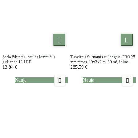


Sodo žibintai - saulės lempučių
Tunelinis Šiltnamis su langais, PRO 25
girlianda 10 LED
mm rėmas, 10x3x2 m, 30 m², žalias
13,84 €
285,59 €


Nauja
Nauja