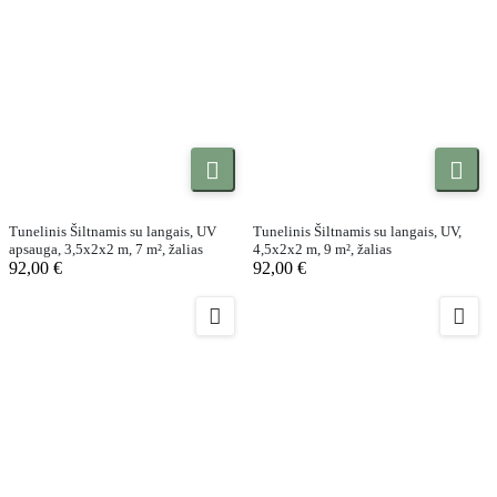


Tunelinis Šiltnamis su langais, UV
Tunelinis Šiltnamis su langais, UV,
apsauga, 3,5x2x2 m, 7 m², žalias
4,5x2x2 m, 9 m², žalias
92,00 €
92,00 €

