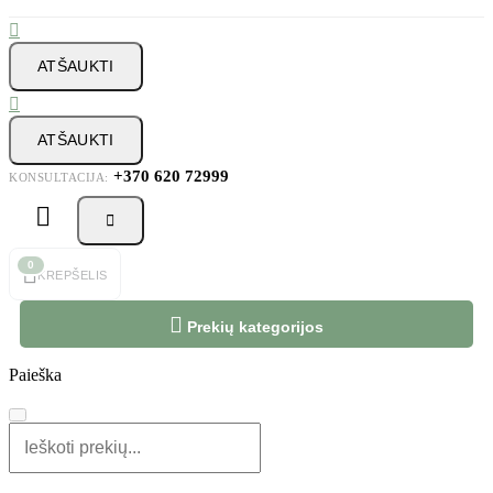

ATŠAUKTI

ATŠAUKTI
+370 620 72999
KONSULTACIJA:



0
KREPŠELIS

Prekių kategorijos
Paieška