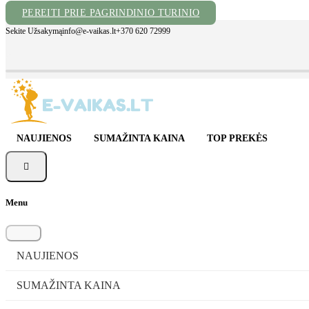
PEREITI PRIE PAGRINDINIO TURINIO
Sekite Užsakymą
info@e-vaikas.lt
+370 620 72999
NAUJIENOS
SUMAŽINTA KAINA
TOP PREKĖS

Menu
NAUJIENOS
SUMAŽINTA KAINA