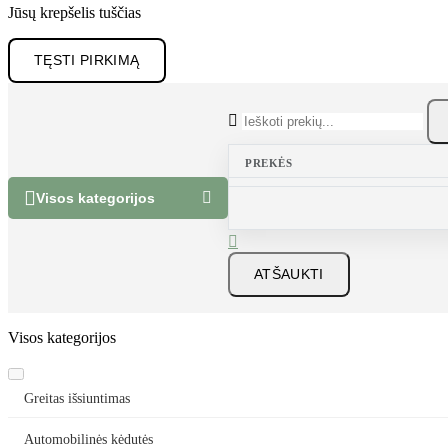
Jūsų krepšelis tuščias
TĘSTI PIRKIMĄ

PREKĖS


Visos kategorijos

ATŠAUKTI
Visos kategorijos
Greitas išsiuntimas
Automobilinės kėdutės