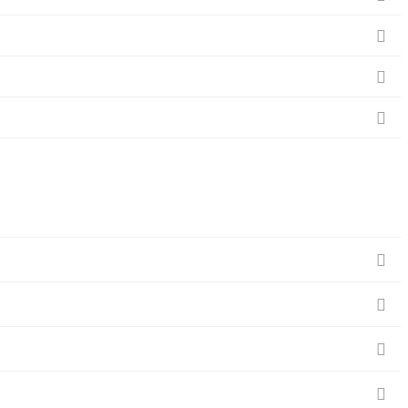






