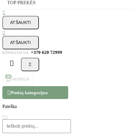
TOP PREKĖS

ATŠAUKTI

ATŠAUKTI
+370 620 72999
KONSULTACIJA:



0
KREPŠELIS

Prekių kategorijos
Paieška