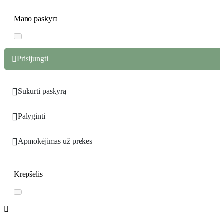
Mano paskyra
Prisijungti


Sukurti paskyrą

Palyginti

Apmokėjimas už prekes
Krepšelis
