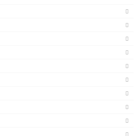









