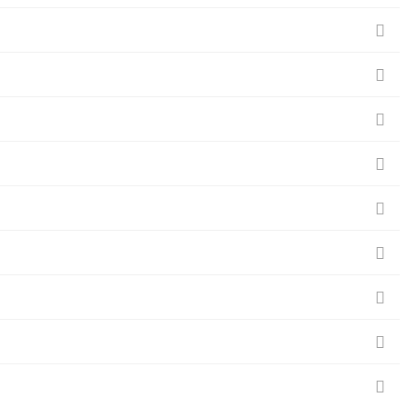








