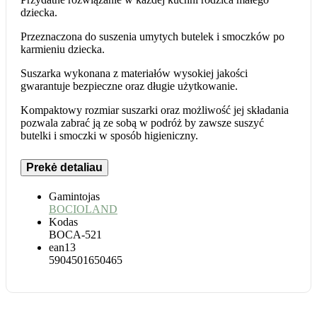
dziecka.
Przeznaczona do suszenia umytych butelek i smoczków po
karmieniu dziecka.
Suszarka wykonana z materiałów wysokiej jakości
gwarantuje bezpieczne oraz długie użytkowanie.
Kompaktowy rozmiar suszarki oraz możliwość jej składania
pozwala zabrać ją ze sobą w podróż by zawsze suszyć
butelki i smoczki w sposób higieniczny.
Prekė detaliau
Gamintojas
BOCIOLAND
Kodas
BOCA-521
ean13
5904501650465