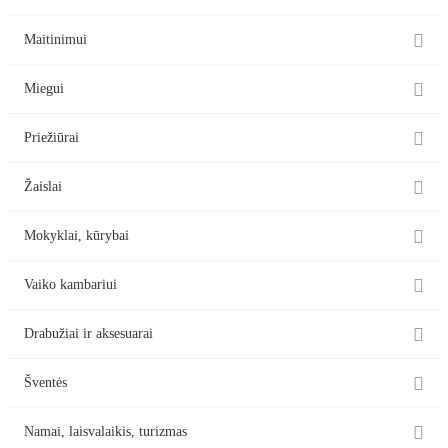

Maitinimui

Miegui

Priežiūrai

Žaislai

Mokyklai, kūrybai

Vaiko kambariui

Drabužiai ir aksesuarai

Šventės

Namai, laisvalaikis, turizmas