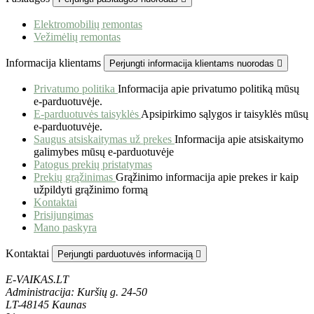
Elektromobilių remontas
Vežimėlių remontas
Informacija klientams
Perjungti informacija klientams nuorodas

Privatumo politika
Informacija apie privatumo politiką mūsų
e-parduotuvėje.
E-parduotuvės taisyklės
Apsipirkimo sąlygos ir taisyklės mūsų
e-parduotuvėje.
Saugus atsiskaitymas už prekes
Informacija apie atsiskaitymo
galimybes mūsų e-parduotuvėje
Patogus prekių pristatymas
Prekių grąžinimas
Grąžinimo informacija apie prekes ir kaip
užpildyti grąžinimo formą
Kontaktai
Prisijungimas
Mano paskyra
Kontaktai
Perjungti parduotuvės informaciją

E-VAIKAS.LT
Administracija: Kuršių g. 24-50
LT-48145 Kaunas