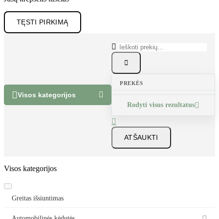
TĘSTI PIRKIMĄ


PREKĖS


Visos kategorijos
Rodyti visus rezultatus


ATŠAUKTI
Visos kategorijos
Greitas išsiuntimas
Automobilinės kėdutės