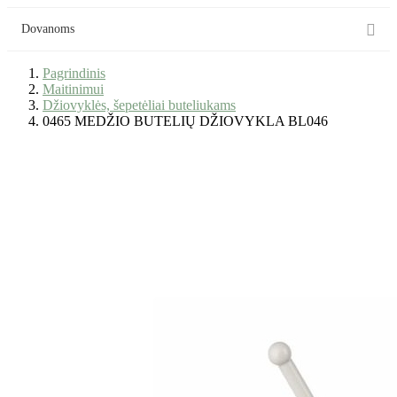

Dovanoms
Pagrindinis
Maitinimui
Džiovyklės, šepetėliai buteliukams
0465 MEDŽIO BUTELIŲ DŽIOVYKLA BL046