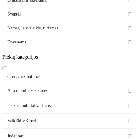

Drabužiai ir aksesuarai

Šventės

Namai, laisvalaikis, turizmas

Dovanoms
Prekių kategorijos
Greitas išsiuntimas

Automobilinės kėdutės

Elektromobiliai vaikams

Vaikiški vežimėliai

Judėjimui