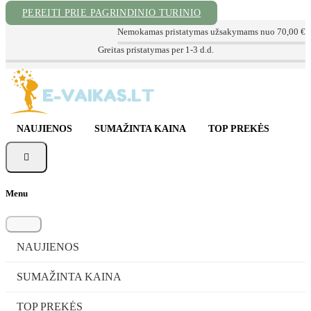
PEREITI PRIE PAGRINDINIO TURINIO
Nemokamas pristatymas užsakymams nuo 70,00 €
Kokybiškos prekės už geriausią kainą
NAUJIENOS
SUMAŽINTA KAINA
TOP PREKĖS

Menu
NAUJIENOS
SUMAŽINTA KAINA
TOP PREKĖS