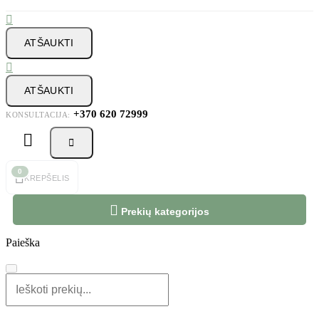

ATŠAUKTI

ATŠAUKTI
+370 620 72999
KONSULTACIJA:



0
KREPŠELIS

Prekių kategorijos
Paieška