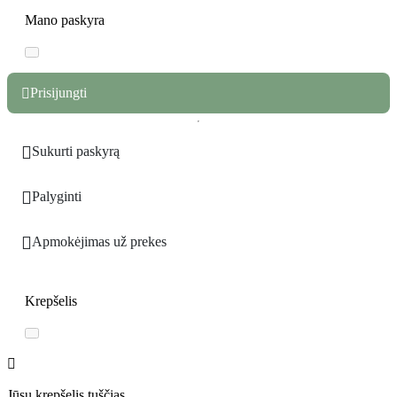
Mano paskyra
Prisijungti


Sukurti paskyrą

Palyginti

Apmokėjimas už prekes
Krepšelis

Jūsų krepšelis tuščias