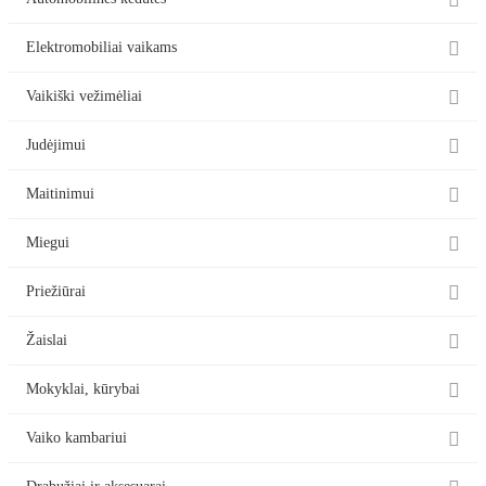


Elektromobiliai vaikams

Vaikiški vežimėliai

Judėjimui

Maitinimui

Miegui

Priežiūrai

Žaislai

Mokyklai, kūrybai

Vaiko kambariui