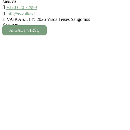
Lietuva

+370 620 72999

info@e-vaikas.lt
E-VAIKAS.LT © 2026 Visos Teisės Saugomos
Kraunama...
ATGAL Į VIRŠŲ