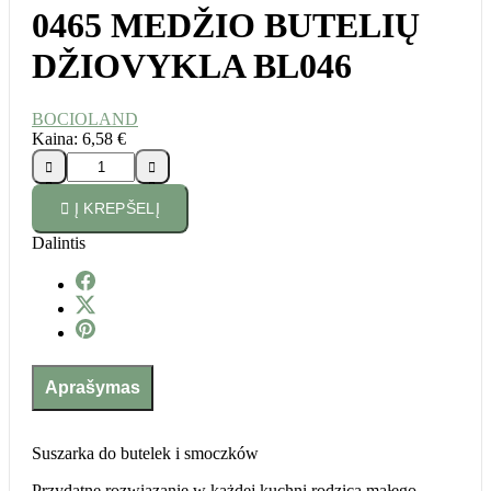
0465 MEDŽIO BUTELIŲ
DŽIOVYKLA BL046
BOCIOLAND
Kaina:
6,58 €





Į KREPŠELĮ
Dalintis
Aprašymas
Suszarka do butelek i smoczków
Przydatne rozwiązanie w każdej kuchni rodzica małego