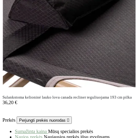
Sulankstoma kelioninė lauko lova canada recliner reguliuojama 193 cm pilka
36,20 €
Prekės
Perjungti prekės nuorodas

Sumažinta kaina
Mūsų specialios prekės