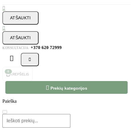

ATŠAUKTI

ATŠAUKTI
+370 620 72999
KONSULTACIJA:



0
KREPŠELIS

Prekių kategorijos
Paieška