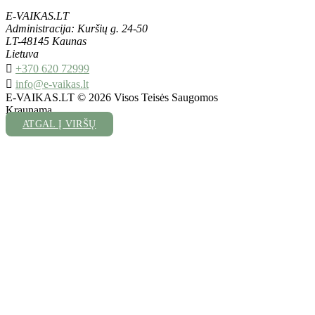
E-VAIKAS.LT
Administracija: Kuršių g. 24-50
LT-48145 Kaunas
Lietuva

+370 620 72999

info@e-vaikas.lt
E-VAIKAS.LT © 2026 Visos Teisės Saugomos
Kraunama...
ATGAL Į VIRŠŲ