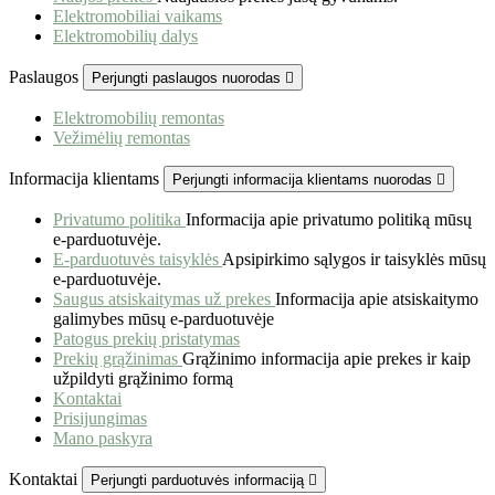
Naujos prekės
Naujausios prekės jūsų gyvūnams.
Elektromobiliai vaikams
Elektromobilių dalys
Paslaugos
Perjungti paslaugos nuorodas

Elektromobilių remontas
Vežimėlių remontas
Informacija klientams
Perjungti informacija klientams nuorodas

Privatumo politika
Informacija apie privatumo politiką mūsų
e-parduotuvėje.
E-parduotuvės taisyklės
Apsipirkimo sąlygos ir taisyklės mūsų
e-parduotuvėje.
Saugus atsiskaitymas už prekes
Informacija apie atsiskaitymo
galimybes mūsų e-parduotuvėje
Patogus prekių pristatymas
Prekių grąžinimas
Grąžinimo informacija apie prekes ir kaip
užpildyti grąžinimo formą
Kontaktai
Prisijungimas
Mano paskyra
Kontaktai
Perjungti parduotuvės informaciją
