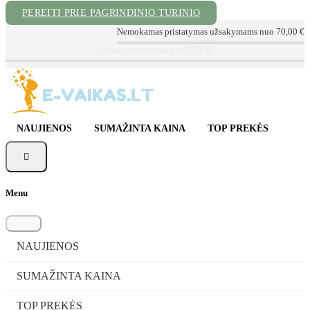
PEREITI PRIE PAGRINDINIO TURINIO
Nemokamas pristatymas užsakymams nuo 70,00 €
📦 Sekite Užsakymą
📞 Konsultacija tel. +370 620 72999
✉ info@e-vaikas.lt
NAUJIENOS
SUMAŽINTA KAINA
TOP PREKĖS

Menu
NAUJIENOS
SUMAŽINTA KAINA
TOP PREKĖS