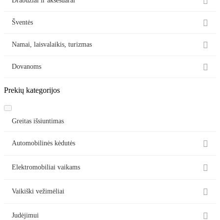

Drabužiai ir aksesuarai

Šventės

Namai, laisvalaikis, turizmas

Dovanoms
Prekių kategorijos
Greitas išsiuntimas

Automobilinės kėdutės

Elektromobiliai vaikams

Vaikiški vežimėliai

Judėjimui