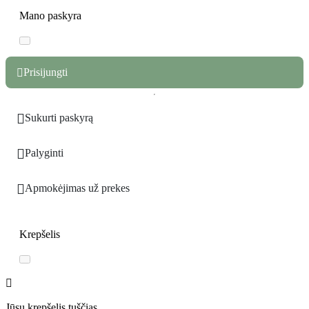
Mano paskyra
Prisijungti


Sukurti paskyrą

Palyginti

Apmokėjimas už prekes
Krepšelis
