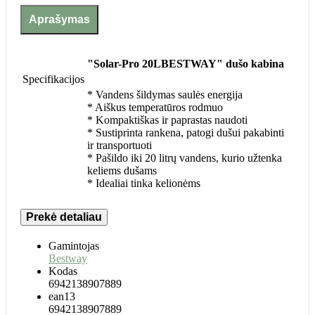
Aprašymas
"Solar-Pro 20LBESTWAY" dušo kabina
Specifikacijos
* Vandens šildymas saulės energija
* Aiškus temperatūros rodmuo
* Kompaktiškas ir paprastas naudoti
* Sustiprinta rankena, patogi dušui pakabinti
ir transportuoti
* Pašildo iki 20 litrų vandens, kurio užtenka
keliems dušams
* Idealiai tinka kelionėms
Prekė detaliau
Gamintojas
Bestway
Kodas
6942138907889
ean13
6942138907889