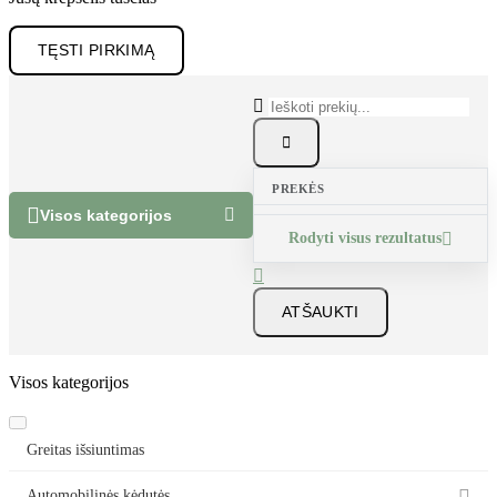
Jūsų krepšelis tuščias
TĘSTI PIRKIMĄ


PREKĖS


Visos kategorijos
Rodyti visus rezultatus


ATŠAUKTI
Visos kategorijos
Greitas išsiuntimas