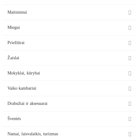

Maitinimui

Miegui

Priežiūrai

Žaislai

Mokyklai, kūrybai

Vaiko kambariui

Drabužiai ir aksesuarai

Šventės

Namai, laisvalaikis, turizmas