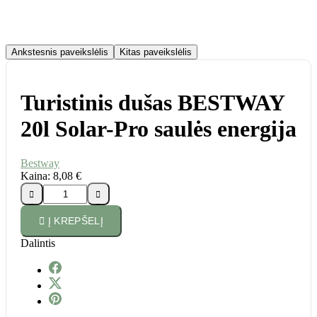
Ankstesnis paveikslėlis
Kitas paveikslėlis
Turistinis dušas BESTWAY
20l Solar-Pro saulės energija
Bestway
Kaina:
8,08 €





Į KREPŠELĮ
Dalintis