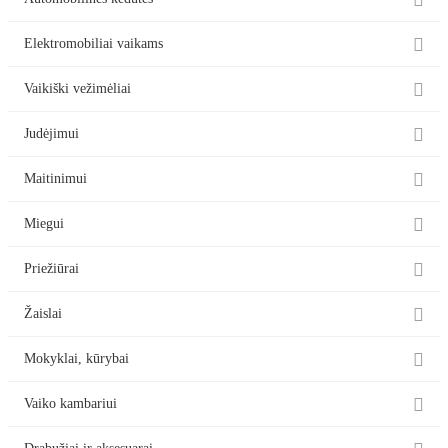

Automobilinės kėdutės

Elektromobiliai vaikams

Vaikiški vežimėliai

Judėjimui

Maitinimui

Miegui

Priežiūrai

Žaislai

Mokyklai, kūrybai

Vaiko kambariui