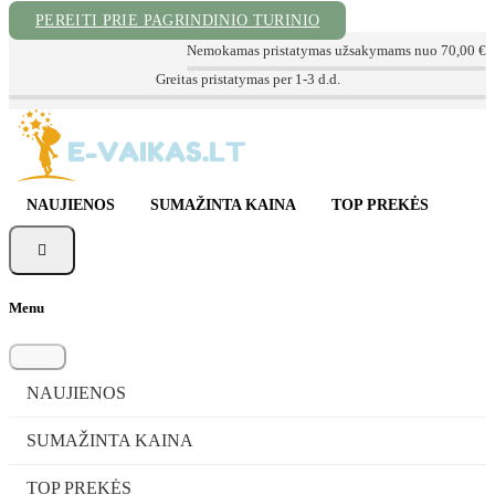
PEREITI PRIE PAGRINDINIO TURINIO
Nemokamas pristatymas užsakymams nuo 70,00 €
Kokybiškos prekės už geriausią kainą
NAUJIENOS
SUMAŽINTA KAINA
TOP PREKĖS

Menu
NAUJIENOS
SUMAŽINTA KAINA
TOP PREKĖS