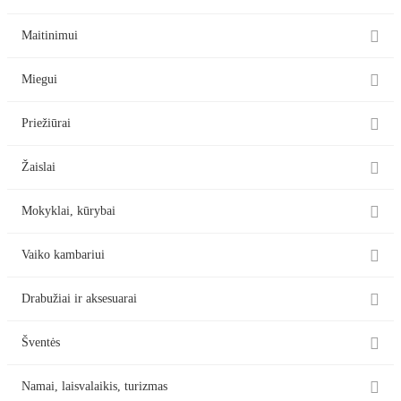

Maitinimui

Miegui

Priežiūrai

Žaislai

Mokyklai, kūrybai

Vaiko kambariui

Drabužiai ir aksesuarai

Šventės

Namai, laisvalaikis, turizmas