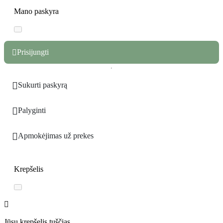
Mano paskyra
Prisijungti


Sukurti paskyrą

Palyginti

Apmokėjimas už prekes
Krepšelis

Jūsų krepšelis tuščias