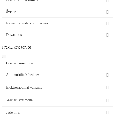

Drabužiai ir aksesuarai

Šventės

Namai, laisvalaikis, turizmas

Dovanoms
Prekių kategorijos
Greitas išsiuntimas

Automobilinės kėdutės

Elektromobiliai vaikams

Vaikiški vežimėliai

Judėjimui