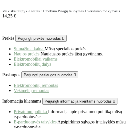
Vaikiška taupyklė seifas 3+ mėlyna Pinigų taupymas + verslumo mokymasis
14,25 €
Prekės
Perjungti prekės nuorodas

Sumažinta kaina
Mūsų specialios prekės
Naujos prekės
Naujausios prekės jūsų gyvūnams.
Elektromobiliai vaikams
Elektromobilių dalys
Paslaugos
Perjungti paslaugos nuorodas

Elektromobilių remontas
Vežimėlių remontas
Informacija klientams
Perjungti informacija klientams nuorodas

Privatumo politika
Informacija apie privatumo politiką mūsų
e-parduotuvėje.
E-parduotuvės taisyklės
Apsipirkimo sąlygos ir taisyklės mūsų
e-parduotuvėje.