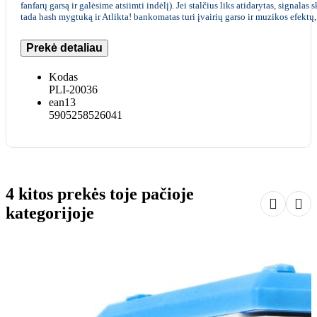
fanfarų garsą ir galėsime atsiimti indėlį). Jei stalčius liks atidarytas, sign
tada hash mygtuką ir Atlikta! bankomatas turi įvairių garso ir muzikos efektų
Prekė detaliau
Kodas
PLI-20036
ean13
5905258526041
4 kitos prekės toje pačioje


kategorijoje