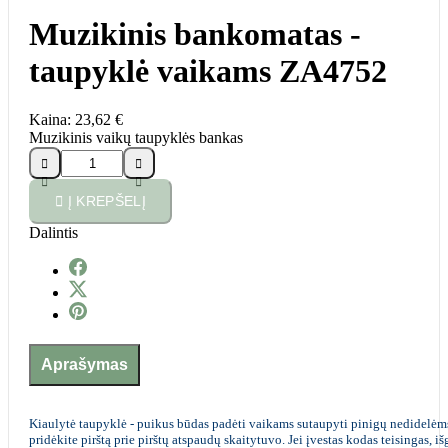
Muzikinis bankomatas -
taupyklė vaikams ZA4752
Kaina:
23,62 €
Muzikinis vaikų taupyklės bankas





Į KREPŠELĮ
Dalintis
Aprašymas
Kiaulytė taupyklė - puikus būdas padėti vaikams sutaupyti pinigų nedidelėms iš
pridėkite pirštą prie pirštų atspaudų skaitytuvo. Jei įvestas kodas teisingas, iš