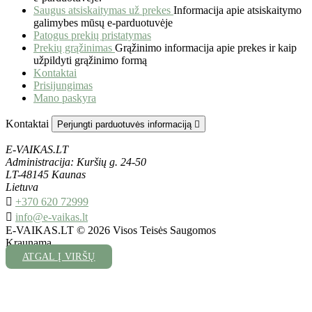
Saugus atsiskaitymas už prekes
Informacija apie atsiskaitymo
galimybes mūsų e-parduotuvėje
Patogus prekių pristatymas
Prekių grąžinimas
Grąžinimo informacija apie prekes ir kaip
užpildyti grąžinimo formą
Kontaktai
Prisijungimas
Mano paskyra
Kontaktai
Perjungti parduotuvės informaciją

E-VAIKAS.LT
Administracija: Kuršių g. 24-50
LT-48145 Kaunas
Lietuva

+370 620 72999

info@e-vaikas.lt
E-VAIKAS.LT © 2026 Visos Teisės Saugomos
Kraunama...
ATGAL Į VIRŠŲ