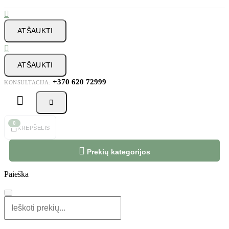

ATŠAUKTI

ATŠAUKTI
+370 620 72999
KONSULTACIJA:



0
KREPŠELIS

Prekių kategorijos
Paieška