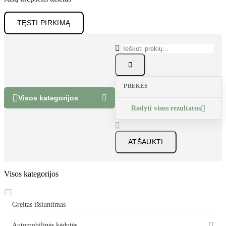
TĘSTI PIRKIMĄ


PREKĖS


Visos kategorijos
Rodyti visus rezultatus


ATŠAUKTI
Visos kategorijos
Greitas išsiuntimas
Automobilinės kėdutės