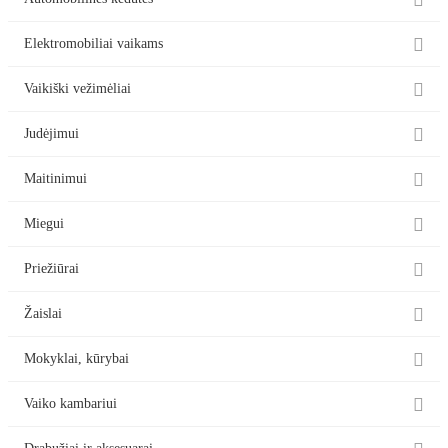


Elektromobiliai vaikams

Vaikiški vežimėliai

Judėjimui

Maitinimui

Miegui

Priežiūrai

Žaislai

Mokyklai, kūrybai

Vaiko kambariui