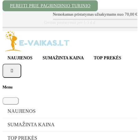
PEREITI PRIE PAGRINDINIO TURINIO
Nemokamas pristatymas užsakymams nuo 70,00 €
📦 Sekite Užsakymą
📞 Konsultacija tel. +370 620 72999
✉ info@e-vaikas.lt
NAUJIENOS
SUMAŽINTA KAINA
TOP PREKĖS

Menu
NAUJIENOS
SUMAŽINTA KAINA
TOP PREKĖS