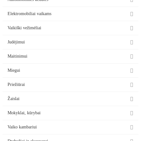

Automobilinės kėdutės

Elektromobiliai vaikams

Vaikiški vežimėliai

Judėjimui

Maitinimui

Miegui

Priežiūrai

Žaislai

Mokyklai, kūrybai

Vaiko kambariui