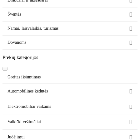

Drabužiai ir aksesuarai

Šventės

Namai, laisvalaikis, turizmas

Dovanoms
Prekių kategorijos
Greitas išsiuntimas

Automobilinės kėdutės

Elektromobiliai vaikams

Vaikiški vežimėliai

Judėjimui