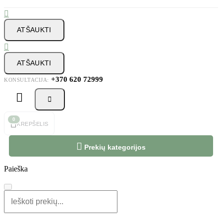

ATŠAUKTI

ATŠAUKTI
+370 620 72999
KONSULTACIJA:



0
KREPŠELIS

Prekių kategorijos
Paieška