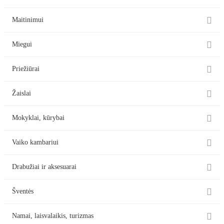

Maitinimui

Miegui

Priežiūrai

Žaislai

Mokyklai, kūrybai

Vaiko kambariui

Drabužiai ir aksesuarai

Šventės

Namai, laisvalaikis, turizmas