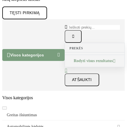
Jūsų krepšelis tuščias
TĘSTI PIRKIMĄ


PREKĖS


Visos kategorijos
Rodyti visus rezultatus


ATŠAUKTI
Visos kategorijos
Greitas išsiuntimas