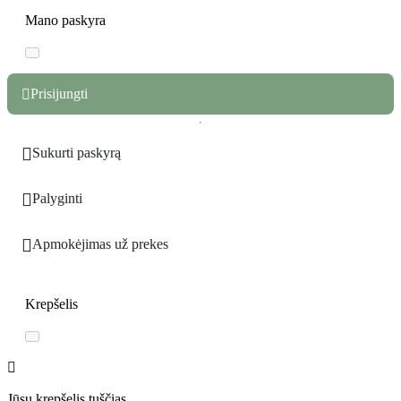
Mano paskyra
Prisijungti


Sukurti paskyrą

Palyginti

Apmokėjimas už prekes
Krepšelis
