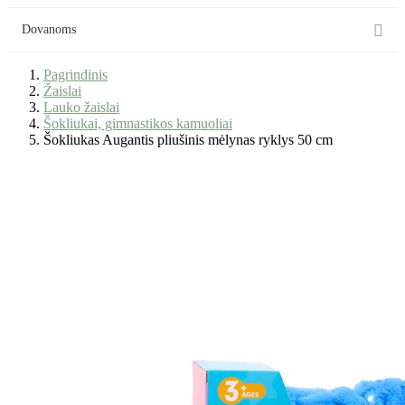

Dovanoms
Pagrindinis
Žaislai
Lauko žaislai
Šokliukai, gimnastikos kamuoliai
Šokliukas Augantis pliušinis mėlynas ryklys 50 cm