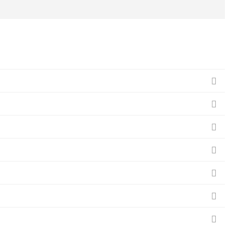






