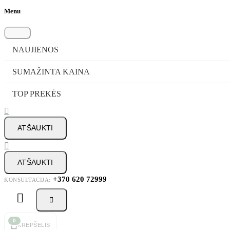
Menu
NAUJIENOS
SUMAŽINTA KAINA
TOP PREKĖS

ATŠAUKTI

ATŠAUKTI
+370 620 72999
KONSULTACIJA:



0
KREPŠELIS