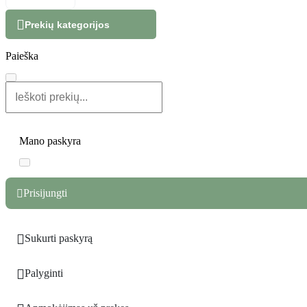

Prekių kategorijos
Paieška
Mano paskyra
Prisijungti


Sukurti paskyrą

Palyginti