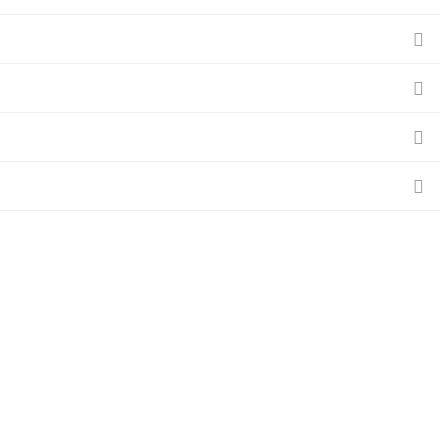



