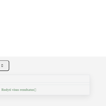

Rodyti visus rezultatus
