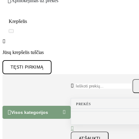

Apmokėjimas už prekes
Krepšelis

Jūsų krepšelis tuščias
TĘSTI PIRKIMĄ

PREKĖS


Visos kategorijos

ATŠAUKTI