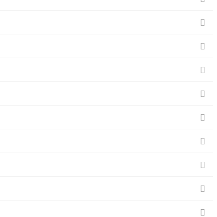








