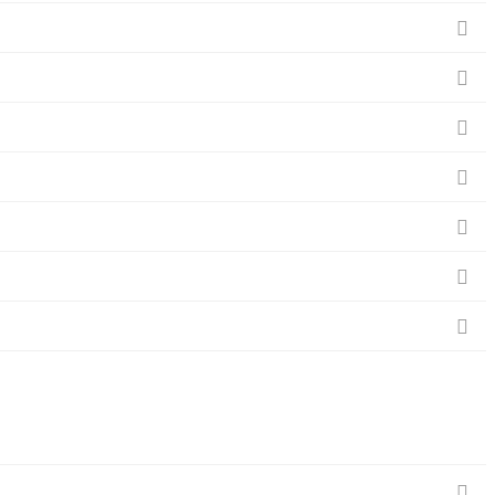







