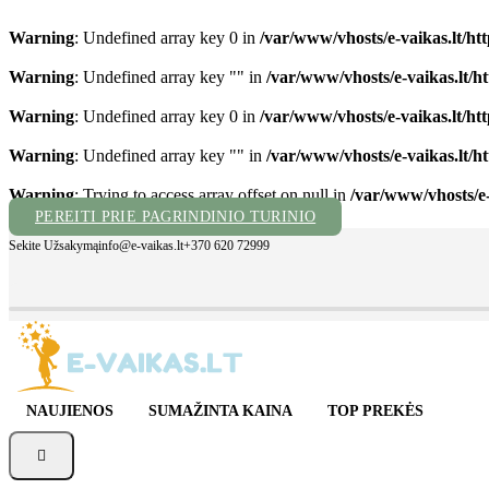
Warning
: Undefined array key 0 in
/var/www/vhosts/e-vaikas.lt/h
Warning
: Undefined array key "" in
/var/www/vhosts/e-vaikas.lt/
Warning
: Undefined array key 0 in
/var/www/vhosts/e-vaikas.lt/h
Warning
: Undefined array key "" in
/var/www/vhosts/e-vaikas.lt/
Warning
: Trying to access array offset on null in
/var/www/vhosts/e-
PEREITI PRIE PAGRINDINIO TURINIO
Sekite Užsakymą
info@e-vaikas.lt
+370 620 72999
NAUJIENOS
SUMAŽINTA KAINA
TOP PREKĖS
