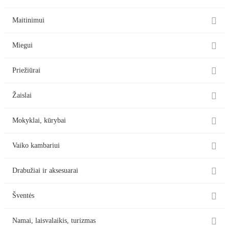

Maitinimui

Miegui

Priežiūrai

Žaislai

Mokyklai, kūrybai

Vaiko kambariui

Drabužiai ir aksesuarai

Šventės

Namai, laisvalaikis, turizmas