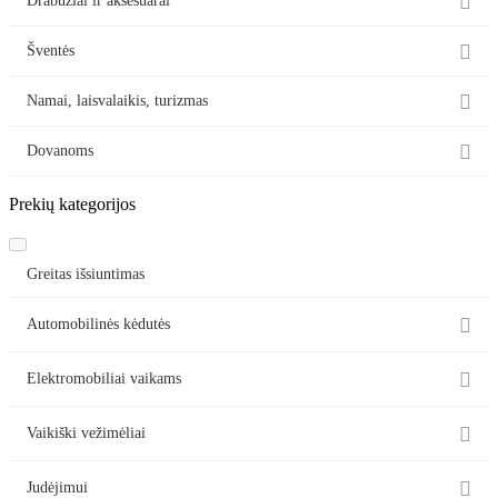

Drabužiai ir aksesuarai

Šventės

Namai, laisvalaikis, turizmas

Dovanoms
Prekių kategorijos
Greitas išsiuntimas

Automobilinės kėdutės

Elektromobiliai vaikams

Vaikiški vežimėliai

Judėjimui