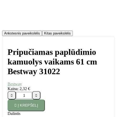
Ankstesnis paveikslėlis
Kitas paveikslėlis
Pripučiamas paplūdimio
kamuolys vaikams 61 cm
Bestway 31022
Bestway
Kaina:
2,32 €





Į KREPŠELĮ
Dalintis