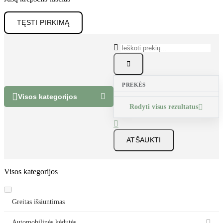
Jūsų krepšelis tuščias
TĘSTI PIRKIMĄ


PREKĖS


Visos kategorijos
Rodyti visus rezultatus


ATŠAUKTI
Visos kategorijos
Greitas išsiuntimas