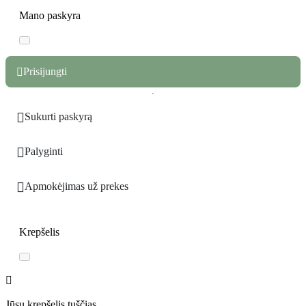
Mano paskyra
Prisijungti


Sukurti paskyrą

Palyginti

Apmokėjimas už prekes
Krepšelis
