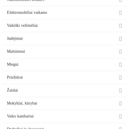

Automobilinės kėdutės

Elektromobiliai vaikams

Vaikiški vežimėliai

Judėjimui

Maitinimui

Miegui

Priežiūrai

Žaislai

Mokyklai, kūrybai

Vaiko kambariui