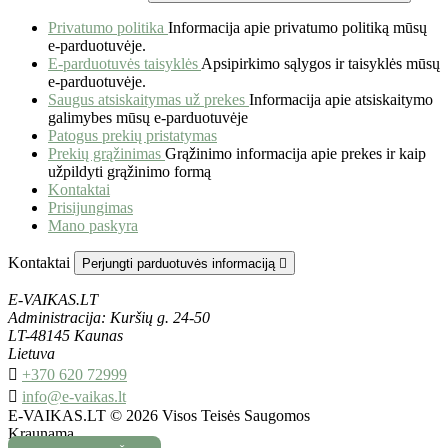
Privatumo politika
Informacija apie privatumo politiką mūsų
e-parduotuvėje.
E-parduotuvės taisyklės
Apsipirkimo sąlygos ir taisyklės mūsų
e-parduotuvėje.
Saugus atsiskaitymas už prekes
Informacija apie atsiskaitymo
galimybes mūsų e-parduotuvėje
Patogus prekių pristatymas
Prekių grąžinimas
Grąžinimo informacija apie prekes ir kaip
užpildyti grąžinimo formą
Kontaktai
Prisijungimas
Mano paskyra
Kontaktai
Perjungti parduotuvės informaciją

E-VAIKAS.LT
Administracija: Kuršių g. 24-50
LT-48145 Kaunas
Lietuva

+370 620 72999

info@e-vaikas.lt
E-VAIKAS.LT © 2026 Visos Teisės Saugomos
Kraunama...