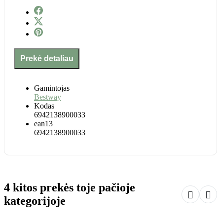
Prekė detaliau
Gamintojas
Bestway
Kodas
6942138900033
ean13
6942138900033
4 kitos prekės toje pačioje


kategorijoje