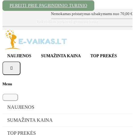
PEREITI PRIE PAGRINDINIO TURINIO
Nemokamas pristatymas užsakymams nuo 70,00 €
📦 Sekite Užsakymą
📞 Konsultacija tel. +370 620 72999
✉ info@e-vaikas.lt
NAUJIENOS
SUMAŽINTA KAINA
TOP PREKĖS

Menu
NAUJIENOS
SUMAŽINTA KAINA
TOP PREKĖS