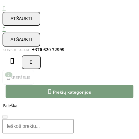

ATŠAUKTI

ATŠAUKTI
+370 620 72999
KONSULTACIJA:



0
KREPŠELIS

Prekių kategorijos
Paieška