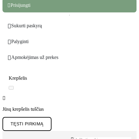
Prisijungti


Sukurti paskyrą

Palyginti

Apmokėjimas už prekes
Krepšelis

Jūsų krepšelis tuščias
TĘSTI PIRKIMĄ