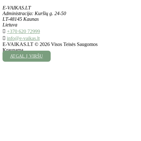
E-VAIKAS.LT
Administracija: Kuršių g. 24-50
LT-48145 Kaunas
Lietuva

+370 620 72999

info@e-vaikas.lt
E-VAIKAS.LT © 2026 Visos Teisės Saugomos
Kraunama...
ATGAL Į VIRŠŲ