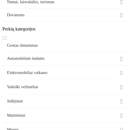

Namai, laisvalaikis, turizmas

Dovanoms
Prekių kategorijos
Greitas išsiuntimas

Automobilinės kėdutės

Elektromobiliai vaikams

Vaikiški vežimėliai

Judėjimui

Maitinimui
Miegui