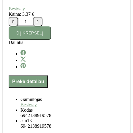
Bestway
Kaina:
3,37 €





Į KREPŠELĮ
Dalintis
Prekė detaliau
Gamintojas
Bestway
Kodas
6942138919578
ean13
6942138919578