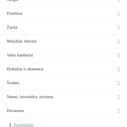


Priežiūrai

Žaislai

Mokyklai, kūrybai

Vaiko kambariui

Drabužiai ir aksesuarai

Šventės

Namai, laisvalaikis, turizmas

Dovanoms
Pagrindinis