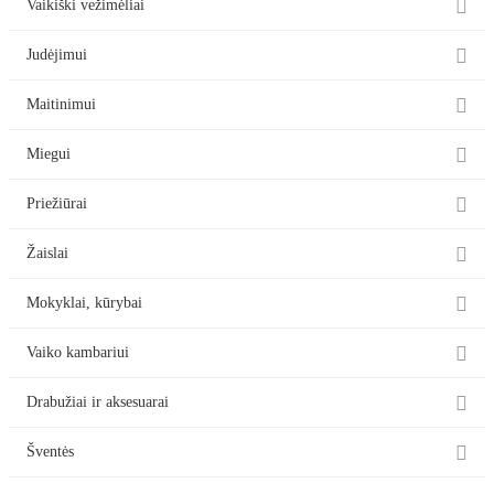

Vaikiški vežimėliai

Judėjimui

Maitinimui

Miegui

Priežiūrai

Žaislai

Mokyklai, kūrybai

Vaiko kambariui

Drabužiai ir aksesuarai

Šventės