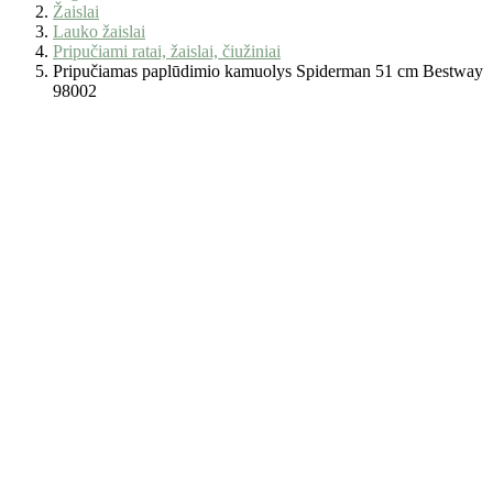
Žaislai
Lauko žaislai
Pripučiami ratai, žaislai, čiužiniai
Pripučiamas paplūdimio kamuolys Spiderman 51 cm Bestway
98002