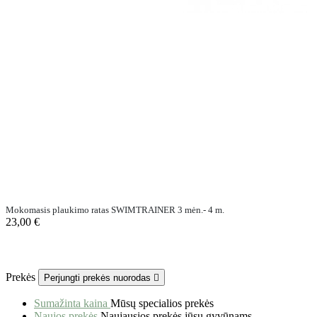
Mokomasis plaukimo ratas SWIMTRAINER 3 mėn.- 4 m.
23,00 €
Prekės
Perjungti prekės nuorodas

Sumažinta kaina
Mūsų specialios prekės
Naujos prekės
Naujausios prekės jūsų gyvūnams.