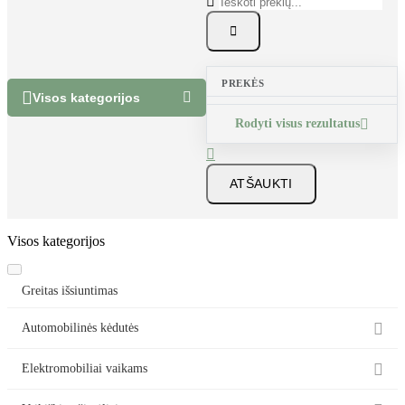


PREKĖS


Visos kategorijos
Rodyti visus rezultatus


ATŠAUKTI
Visos kategorijos
Greitas išsiuntimas

Automobilinės kėdutės

Elektromobiliai vaikams