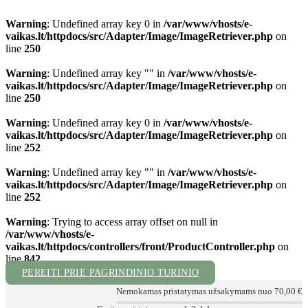
Warning
: Undefined array key 0 in
/var/www/vhosts/e-
vaikas.lt/httpdocs/src/Adapter/Image/ImageRetriever.php
on
line
250
Warning
: Undefined array key "" in
/var/www/vhosts/e-
vaikas.lt/httpdocs/src/Adapter/Image/ImageRetriever.php
on
line
250
Warning
: Undefined array key 0 in
/var/www/vhosts/e-
vaikas.lt/httpdocs/src/Adapter/Image/ImageRetriever.php
on
line
252
Warning
: Undefined array key "" in
/var/www/vhosts/e-
vaikas.lt/httpdocs/src/Adapter/Image/ImageRetriever.php
on
line
252
Warning
: Trying to access array offset on null in
/var/www/vhosts/e-
vaikas.lt/httpdocs/controllers/front/ProductController.php
on
line
842
PEREITI PRIE PAGRINDINIO TURINIO
Nemokamas pristatymas užsakymams nuo 70,00 €