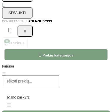

ATŠAUKTI
+370 620 72999
KONSULTACIJA:



0
KREPŠELIS

Prekių kategorijos
Paieška
Mano paskyra