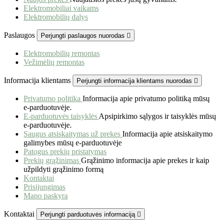
Elektromobiliai vaikams
Elektromobilių dalys
Paslaugos
Perjungti paslaugos nuorodas

Elektromobilių remontas
Vežimėlių remontas
Informacija klientams
Perjungti informacija klientams nuorodas

Privatumo politika
Informacija apie privatumo politiką mūsų
e-parduotuvėje.
E-parduotuvės taisyklės
Apsipirkimo sąlygos ir taisyklės mūsų
e-parduotuvėje.
Saugus atsiskaitymas už prekes
Informacija apie atsiskaitymo
galimybes mūsų e-parduotuvėje
Patogus prekių pristatymas
Prekių grąžinimas
Grąžinimo informacija apie prekes ir kaip
užpildyti grąžinimo formą
Kontaktai
Prisijungimas
Mano paskyra
Kontaktai
Perjungti parduotuvės informaciją
