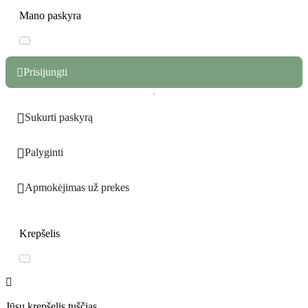
Mano paskyra
Prisijungti


Sukurti paskyrą

Palyginti

Apmokėjimas už prekes
Krepšelis
