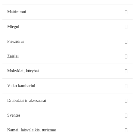

Maitinimui

Miegui

Priežiūrai

Žaislai

Mokyklai, kūrybai

Vaiko kambariui

Drabužiai ir aksesuarai

Šventės

Namai, laisvalaikis, turizmas