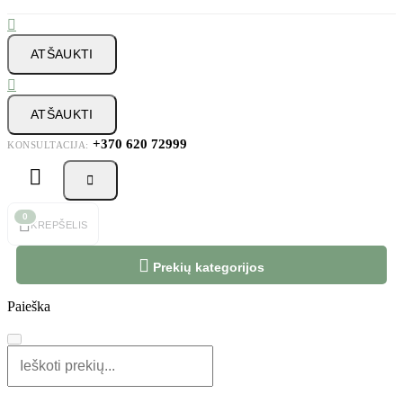

ATŠAUKTI

ATŠAUKTI
+370 620 72999
KONSULTACIJA:



0
KREPŠELIS

Prekių kategorijos
Paieška