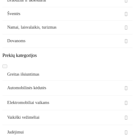

Drabužiai ir aksesuarai

Šventės

Namai, laisvalaikis, turizmas

Dovanoms
Prekių kategorijos
Greitas išsiuntimas

Automobilinės kėdutės

Elektromobiliai vaikams

Vaikiški vežimėliai

Judėjimui