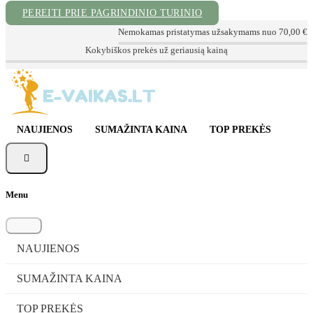
PEREITI PRIE PAGRINDINIO TURINIO
Nemokamas pristatymas užsakymams nuo 70,00 €
📦 Sekite Užsakymą
📞 Konsultacija tel. +370 620 72999
✉ info@e-vaikas.lt
NAUJIENOS
SUMAŽINTA KAINA
TOP PREKĖS

Menu
NAUJIENOS
SUMAŽINTA KAINA
TOP PREKĖS