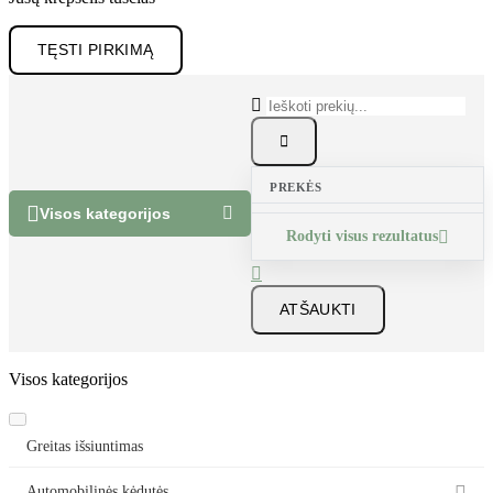
Jūsų krepšelis tuščias
TĘSTI PIRKIMĄ


PREKĖS


Visos kategorijos
Rodyti visus rezultatus


ATŠAUKTI
Visos kategorijos
Greitas išsiuntimas