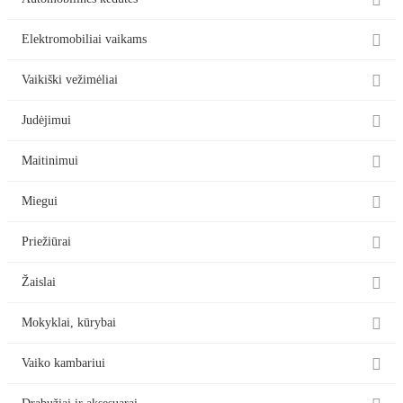

Automobilinės kėdutės

Elektromobiliai vaikams

Vaikiški vežimėliai

Judėjimui

Maitinimui

Miegui

Priežiūrai

Žaislai

Mokyklai, kūrybai

Vaiko kambariui