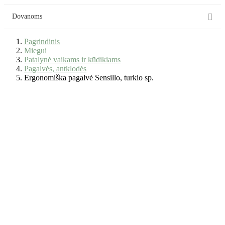

Dovanoms
Pagrindinis
Miegui
Patalynė vaikams ir kūdikiams
Pagalvės, antklodės
Ergonomiška pagalvė Sensillo, turkio sp.