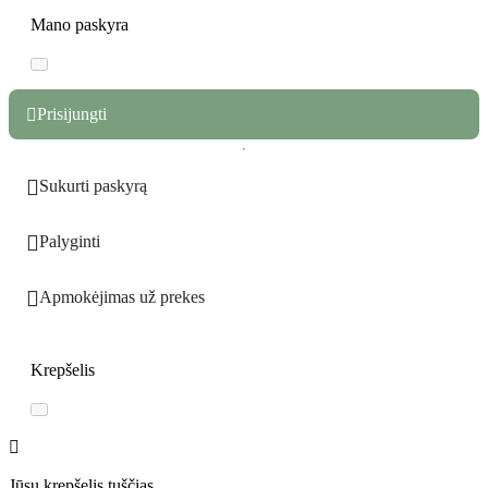
Mano paskyra
Prisijungti


Sukurti paskyrą

Palyginti

Apmokėjimas už prekes
Krepšelis
