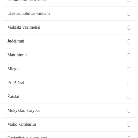

Automobilinės kėdutės

Elektromobiliai vaikams

Vaikiški vežimėliai

Judėjimui

Maitinimui

Miegui

Priežiūrai

Žaislai

Mokyklai, kūrybai

Vaiko kambariui