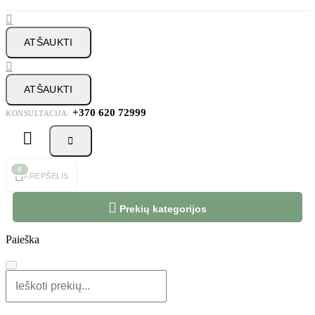

ATŠAUKTI

ATŠAUKTI
+370 620 72999
KONSULTACIJA:



0
KREPŠELIS

Prekių kategorijos
Paieška