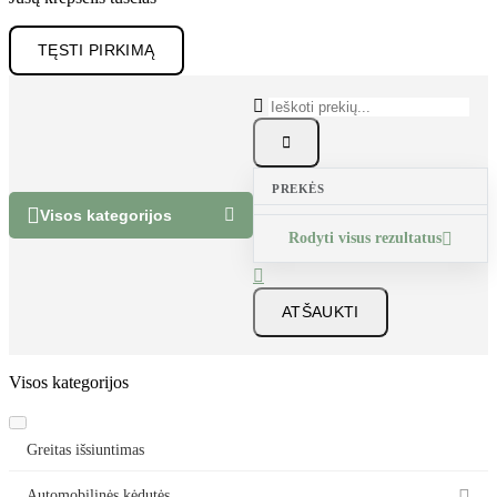
Jūsų krepšelis tuščias
TĘSTI PIRKIMĄ


PREKĖS


Visos kategorijos
Rodyti visus rezultatus


ATŠAUKTI
Visos kategorijos
Greitas išsiuntimas