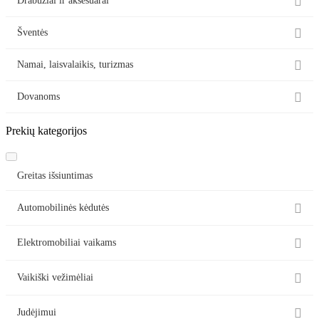

Drabužiai ir aksesuarai

Šventės

Namai, laisvalaikis, turizmas

Dovanoms
Prekių kategorijos
Greitas išsiuntimas

Automobilinės kėdutės

Elektromobiliai vaikams

Vaikiški vežimėliai

Judėjimui