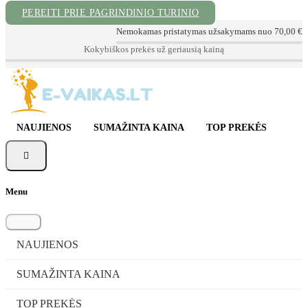
PEREITI PRIE PAGRINDINIO TURINIO
Nemokamas pristatymas užsakymams nuo 70,00 €
📦 Sekite Užsakymą
📞 Konsultacija tel. +370 620 72999
✉ info@e-vaikas.lt
NAUJIENOS
SUMAŽINTA KAINA
TOP PREKĖS

Menu
NAUJIENOS
SUMAŽINTA KAINA
TOP PREKĖS