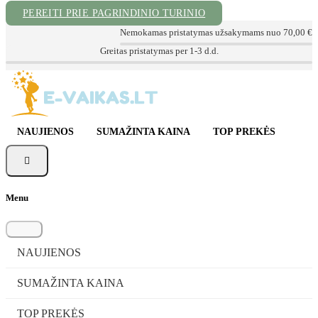
PEREITI PRIE PAGRINDINIO TURINIO
Nemokamas pristatymas užsakymams nuo 70,00 €
Kokybiškos prekės už geriausią kainą
NAUJIENOS
SUMAŽINTA KAINA
TOP PREKĖS

Menu
NAUJIENOS
SUMAŽINTA KAINA
TOP PREKĖS