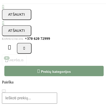

ATŠAUKTI

ATŠAUKTI
+370 620 72999
KONSULTACIJA:



0
KREPŠELIS

Prekių kategorijos
Paieška