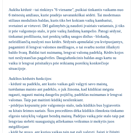
Aukšta kėdutė - tai rinkinys "6 viename", puikiai tinkantis vaikams nuo
6 mėnesių amžiaus, kurie pradėjo savarankiškai sėdėti. Tai modernaus
stiliaus modulinis baldas, kuris tiks bet kokiam vaikų kambariui,
svetainei ar virtuvei. Dėl galimybės ją naudoti įvairiais variantais, ji tiks
ir prie valgomojo stalo, ir prie vaikų žaidimų kampelio. Patogi sėdynė,
tinkamai profiliuota, turi penkių taškų saugos diržus - blokadą,
neleidžiančią nuslysti nuo kėdės. Sėdynės apmušalai yra kvėpuojantys,
pagaminti iš lengvai valomos medžiagos, o tai svarbu norint išlaikyti
baldo švarą. Baldai turi nuimamą, lengvai valomą padėklą. Kėdės kojos
turi neslystančias pagalvėles. Daugiafunkcinis baldas augs kartu su
vaiku ir lengvai prisitaikys prie reikiamų poreikių konkrečioje
situacijoje.
Aukštos kėdutės funkcijos:
- kėdutė su padėklu, ant kurio vaikas gali valgyti savo maistą,
turėdamas maisto ant padėklo, o juk žinoma, kad kūdikiai mėgsta
ragauti, ragauti maistą daugeliu pojūčių, padėklas nuimamas ir lengvai
valomas. Taip pat maitinti kūdikį nesilenkiant.
- pridėjus kepuraitę prie valgomojo stalo, tada kūdikis bus lygiavertis
su kitais šeimos nariais. Šios procedūros dėka kūdikis išmoksta tinkamo
elgesio taisyklių valgant bendrą maistą. Padėjus vaiką prie stalo taip pat
lengviau stebėti suaugusiųjų atliekamus veiksmus ir mokytis juos
mėgdžiojant
- kėdė be stovo, ant kurios vaikas taip pat gali valgyti, žaisti ir žiūrėti