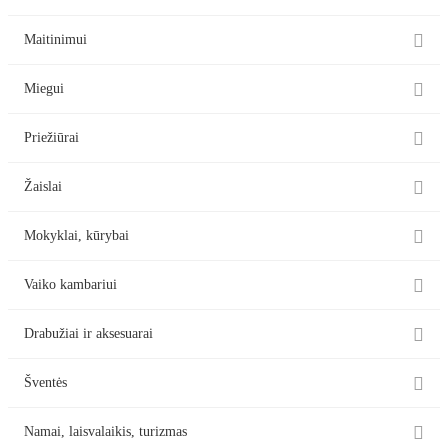

Maitinimui

Miegui

Priežiūrai

Žaislai

Mokyklai, kūrybai

Vaiko kambariui

Drabužiai ir aksesuarai

Šventės

Namai, laisvalaikis, turizmas