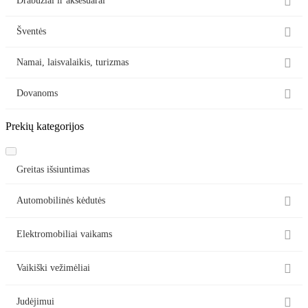

Drabužiai ir aksesuarai

Šventės

Namai, laisvalaikis, turizmas

Dovanoms
Prekių kategorijos
Greitas išsiuntimas

Automobilinės kėdutės

Elektromobiliai vaikams

Vaikiški vežimėliai

Judėjimui