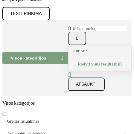
TĘSTI PIRKIMĄ


PREKĖS


Visos kategorijos
Rodyti visus rezultatus


ATŠAUKTI
Visos kategorijos
Greitas išsiuntimas
Automobilinės kėdutės