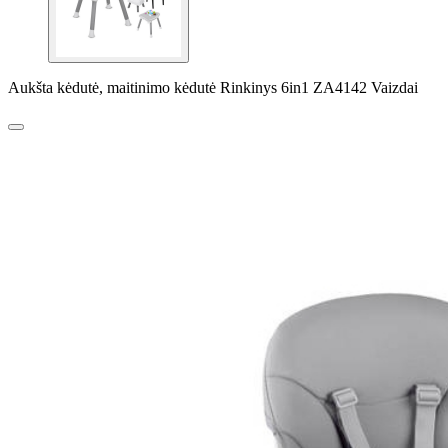
Aukšta kėdutė, maitinimo kėdutė Rinkinys 6in1 ZA4142 Vaizdai