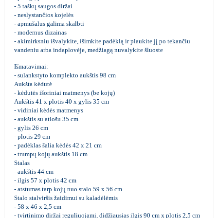
- 5 taškų saugos diržai
- neslystančios kojelės
- apmušalus galima skalbti
- modernus dizainas
- akimirksniu išvalykite, išimkite padėklą ir plaukite jį po tekančiu
vandeniu arba indaplovėje, medžiagą nuvalykite šluoste
Išmatavimai:
- sulankstyto komplekto aukštis 98 cm
Aukšta kėdutė
- kėdutės išoriniai matmenys (be kojų)
Aukštis 41 x plotis 40 x gylis 35 cm
- vidiniai kėdės matmenys
- aukštis su atlošu 35 cm
- gylis 26 cm
- plotis 29 cm
- padėklas šalia kėdės 42 x 21 cm
- trumpų kojų aukštis 18 cm
Stalas
- aukštis 44 cm
- ilgis 57 x plotis 42 cm
- atstumas tarp kojų nuo stalo 59 x 56 cm
Stalo stalviršis žaidimui su kaladėlėmis
- 58 x 46 x 2,5 cm
- tvirtinimo diržai reguliuojami, didžiausias ilgis 90 cm x plotis 2,5 cm