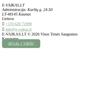
E-VAIKAS.LT
Administracija: Kuršių g. 24-50
LT-48145 Kaunas
Lietuva

+370 620 72999

info@e-vaikas.lt
E-VAIKAS.LT © 2026 Visos Teisės Saugomos
Kraunama...
ATGAL Į VIRŠŲ