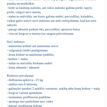
pasaką savarankiškai
- kėdė su žaidimų staliuku, ant tokio staliuko galima piešti, tapyti,
piešti, valgyti savo maistą
- stalas su stalviršiu, ant kurio galima sudėti, pavyzdžiui, kaladėles,
vaikas galės statyti savo statinius ant stalo nebijodamas, kad kas nors
subyrės
- patogi taburetė puikiai tiks, pavyzdžiui, apsiavus batus
- visa tai lengvai ir intuityviai saugiai pritvirtinama
6in1 rinkinys:
- maitinimo kėdutė ant maitinimo stovo
- valgomojo kėdės prailginimas
- žema kėdutė su maitinimo padėklu
- kėdutė + stalas
- stalas su stalviršiu blokams sudėti
- žema taburetė / taburetė
Rinkinio privalumai:
- didžiausia apkrova - 25 kg
- amžius nuo 6 mėnesių
- galimybė naudoti 2 aukščio variantus: aukštą arba žemą kėdutę + stalą
- lengvai valomi apmušalai
- nuimamas, profiliuotas padėklas
- apsauga nuo paslydimo nuo vaiko
- patogi, profiliuota sėdynė