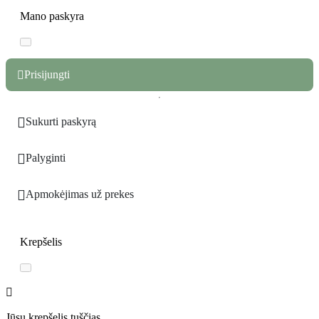
Mano paskyra
Prisijungti


Sukurti paskyrą

Palyginti

Apmokėjimas už prekes
Krepšelis

Jūsų krepšelis tuščias