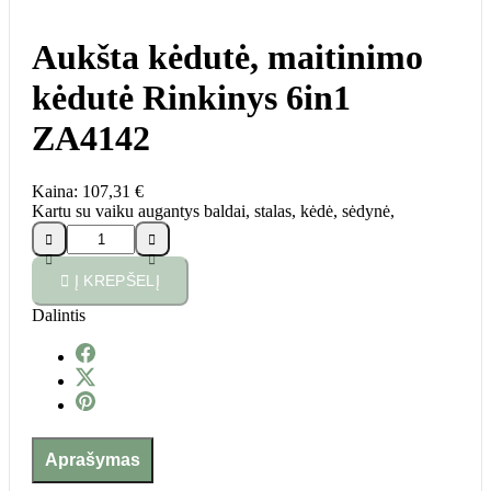
Aukšta kėdutė, maitinimo
kėdutė Rinkinys 6in1
ZA4142
Kaina:
107,31 €
Kartu su vaiku augantys baldai, stalas, kėdė, sėdynė,





Į KREPŠELĮ
Dalintis
Aprašymas