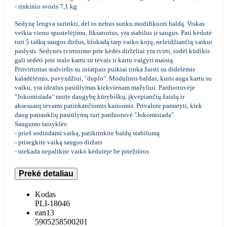
- rinkinio svoris 7,1 kg
Sėdynę lengva surinkti, dėl to nebus sunku modifikuoti baldą. Viskas
veikia vienu spustelėjimu, fiksatorius, yra stabilus ir saugus. Pati kėdutė
turi 5 taškų saugos diržus, blokadą tarp vaiko kojų, neleidžiančią vaikui
paslysti. Sėdynės tvirtinimo prie kėdės dirželiai yra tvirti, todėl kūdikis
gali sėdėti prie stalo kartu su tėvais ir kartu valgyti maistą.
Pritvirtintas stalviršis su intarpais puikiai tinka žaisti su didelėmis
kaladėlėmis, pavyzdžiui, "duplo". Modulinis baldas, kuris auga kartu su
vaiku, yra idealus pasiūlymas kiekvienam mažyliui. Parduotuvėje
"Jokomisiada" rasite daugybę kūrybiškų, įkvepiančių žaislų ir
aksesuarų tėvams patinkančiomis kainomis. Privalote pamatyti, kiek
daug patrauklių pasiūlymų turi parduotuvė "Jokomisiada".
Saugumo taisyklės:
- prieš sodindami vaiką, patikrinkite baldų stabilumą
- prisegkite vaiką saugos diržais
- niekada nepalikite vaiko kėdutėje be priežiūros
Prekė detaliau
Kodas
PLI-18046
ean13
5905258500201