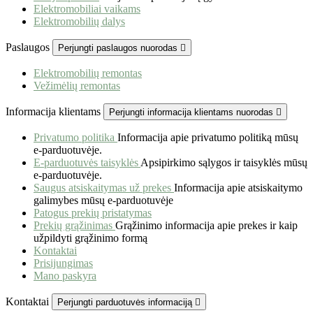
Elektromobiliai vaikams
Elektromobilių dalys
Paslaugos
Perjungti paslaugos nuorodas

Elektromobilių remontas
Vežimėlių remontas
Informacija klientams
Perjungti informacija klientams nuorodas

Privatumo politika
Informacija apie privatumo politiką mūsų
e-parduotuvėje.
E-parduotuvės taisyklės
Apsipirkimo sąlygos ir taisyklės mūsų
e-parduotuvėje.
Saugus atsiskaitymas už prekes
Informacija apie atsiskaitymo
galimybes mūsų e-parduotuvėje
Patogus prekių pristatymas
Prekių grąžinimas
Grąžinimo informacija apie prekes ir kaip
užpildyti grąžinimo formą
Kontaktai
Prisijungimas
Mano paskyra
Kontaktai
Perjungti parduotuvės informaciją
