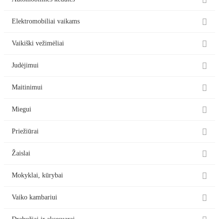


Elektromobiliai vaikams

Vaikiški vežimėliai

Judėjimui

Maitinimui

Miegui

Priežiūrai

Žaislai

Mokyklai, kūrybai

Vaiko kambariui