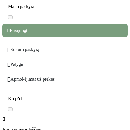
Mano paskyra
Prisijungti


Sukurti paskyrą

Palyginti

Apmokėjimas už prekes
Krepšelis

Jūsų krepšelis tuščias