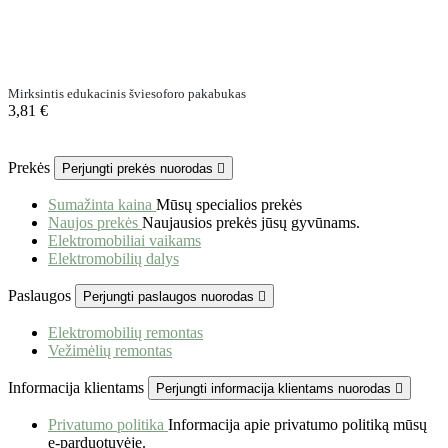
Mirksintis edukacinis šviesoforo pakabukas
3,81 €
Prekės
Perjungti prekės nuorodas

Sumažinta kaina
Mūsų specialios prekės
Naujos prekės
Naujausios prekės jūsų gyvūnams.
Elektromobiliai vaikams
Elektromobilių dalys
Paslaugos
Perjungti paslaugos nuorodas

Elektromobilių remontas
Vežimėlių remontas
Informacija klientams
Perjungti informacija klientams nuorodas

Privatumo politika
Informacija apie privatumo politiką mūsų
e-parduotuvėje.