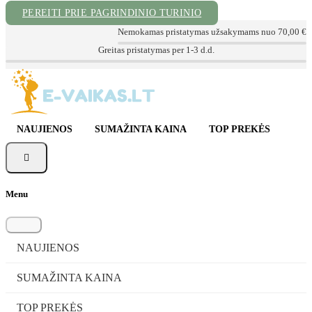
PEREITI PRIE PAGRINDINIO TURINIO
Nemokamas pristatymas užsakymams nuo 70,00 €
Kokybiškos prekės už geriausią kainą
NAUJIENOS
SUMAŽINTA KAINA
TOP PREKĖS

Menu
NAUJIENOS
SUMAŽINTA KAINA
TOP PREKĖS