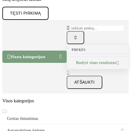
TĘSTI PIRKIMĄ


PREKĖS


Visos kategorijos
Rodyti visus rezultatus


ATŠAUKTI
Visos kategorijos
Greitas išsiuntimas
Automobilinės kėdutės