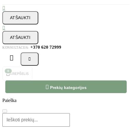

ATŠAUKTI

ATŠAUKTI
+370 620 72999
KONSULTACIJA:



0
KREPŠELIS

Prekių kategorijos
Paieška