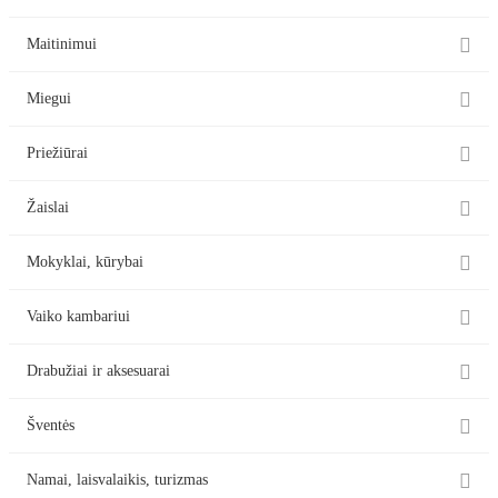

Maitinimui

Miegui

Priežiūrai

Žaislai

Mokyklai, kūrybai

Vaiko kambariui

Drabužiai ir aksesuarai

Šventės

Namai, laisvalaikis, turizmas