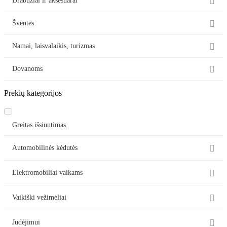

Drabužiai ir aksesuarai

Šventės

Namai, laisvalaikis, turizmas

Dovanoms
Prekių kategorijos
Greitas išsiuntimas

Automobilinės kėdutės

Elektromobiliai vaikams

Vaikiški vežimėliai

Judėjimui