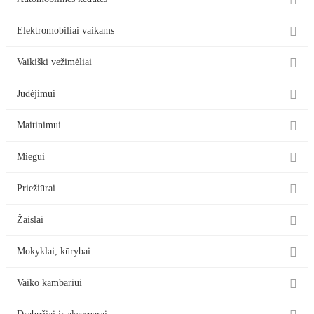


Elektromobiliai vaikams

Vaikiški vežimėliai

Judėjimui

Maitinimui

Miegui

Priežiūrai

Žaislai

Mokyklai, kūrybai

Vaiko kambariui