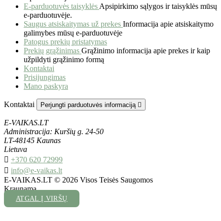
E-parduotuvės taisyklės
Apsipirkimo sąlygos ir taisyklės mūsų
e-parduotuvėje.
Saugus atsiskaitymas už prekes
Informacija apie atsiskaitymo
galimybes mūsų e-parduotuvėje
Patogus prekių pristatymas
Prekių grąžinimas
Grąžinimo informacija apie prekes ir kaip
užpildyti grąžinimo formą
Kontaktai
Prisijungimas
Mano paskyra
Kontaktai
Perjungti parduotuvės informaciją

E-VAIKAS.LT
Administracija: Kuršių g. 24-50
LT-48145 Kaunas
Lietuva

+370 620 72999

info@e-vaikas.lt
E-VAIKAS.LT © 2026 Visos Teisės Saugomos
Kraunama...
ATGAL Į VIRŠŲ