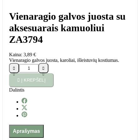
Vienaragio galvos juosta su
aksesuarais kamuoliui
ZA3794
Kaina:
3,89 €
Vienaragio galvos juosta, karoliai, išleistuvių kostiumas.





Į KREPŠELĮ
Dalintis
Aprašymas