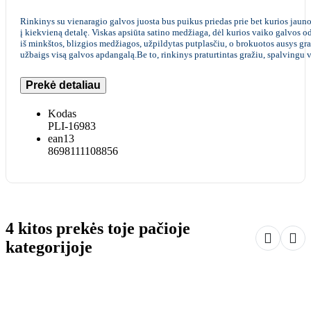
Rinkinys su vienaragio galvos juosta bus puikus priedas prie bet kurios jauno
į kiekvieną detalę. Viskas apsiūta satino medžiaga, dėl kurios vaiko galvos 
iš minkštos, blizgios medžiagos, užpildytas putplasčiu, o brokuotos ausys gra
užbaigs visą galvos apdangalą.Be to, rinkinys praturtintas gražiu, spalvingu 
Prekė detaliau
Kodas
PLI-16983
ean13
8698111108856
4 kitos prekės toje pačioje


kategorijoje