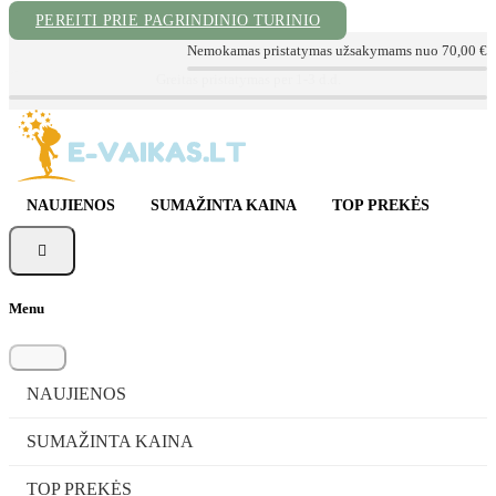
PEREITI PRIE PAGRINDINIO TURINIO
Nemokamas pristatymas užsakymams nuo 70,00 €
📦 Sekite Užsakymą
📞 Konsultacija tel. +370 620 72999
✉ info@e-vaikas.lt
NAUJIENOS
SUMAŽINTA KAINA
TOP PREKĖS

Menu
NAUJIENOS
SUMAŽINTA KAINA
TOP PREKĖS