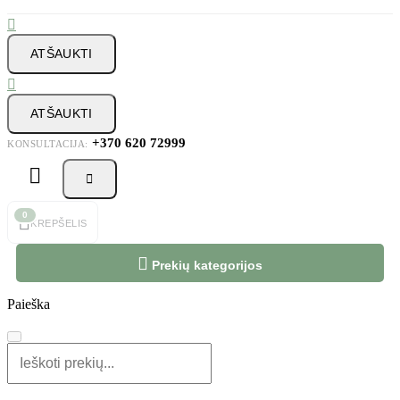

ATŠAUKTI

ATŠAUKTI
+370 620 72999
KONSULTACIJA:



0
KREPŠELIS

Prekių kategorijos
Paieška