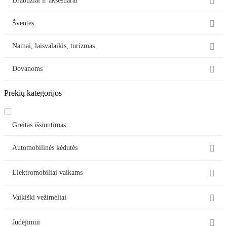

Drabužiai ir aksesuarai

Šventės

Namai, laisvalaikis, turizmas

Dovanoms
Prekių kategorijos
Greitas išsiuntimas

Automobilinės kėdutės

Elektromobiliai vaikams

Vaikiški vežimėliai

Judėjimui