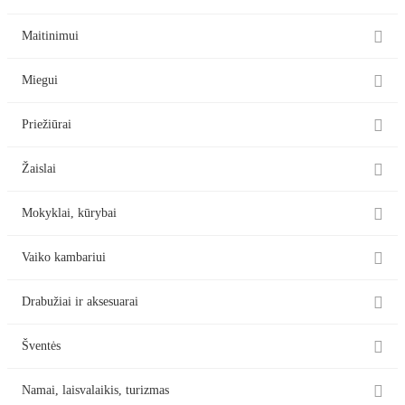

Maitinimui

Miegui

Priežiūrai

Žaislai

Mokyklai, kūrybai

Vaiko kambariui

Drabužiai ir aksesuarai

Šventės

Namai, laisvalaikis, turizmas