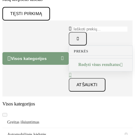
Jūsų krepšelis tuščias
TĘSTI PIRKIMĄ


PREKĖS


Visos kategorijos
Rodyti visus rezultatus


ATŠAUKTI
Visos kategorijos
Greitas išsiuntimas