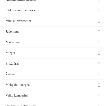

Automobilinės kėdutės

Elektromobiliai vaikams

Vaikiški vežimėliai

Judėjimui

Maitinimui

Miegui

Priežiūrai

Žaislai

Mokyklai, kūrybai

Vaiko kambariui