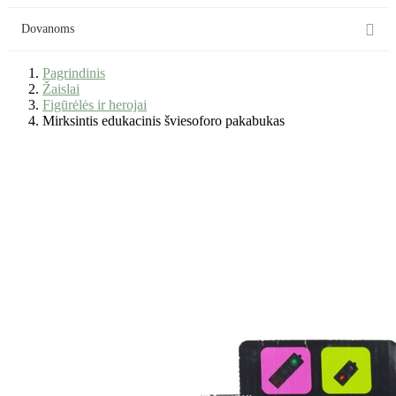

Dovanoms
Pagrindinis
Žaislai
Figūrėlės ir herojai
Mirksintis edukacinis šviesoforo pakabukas