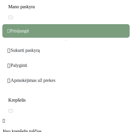
Mano paskyra
Prisijungti


Sukurti paskyrą

Palyginti

Apmokėjimas už prekes
Krepšelis
