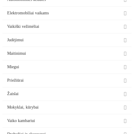


Elektromobiliai vaikams

Vaikiški vežimėliai

Judėjimui

Maitinimui

Miegui

Priežiūrai

Žaislai

Mokyklai, kūrybai

Vaiko kambariui