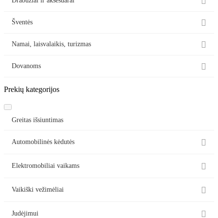

Drabužiai ir aksesuarai

Šventės

Namai, laisvalaikis, turizmas

Dovanoms
Prekių kategorijos
Greitas išsiuntimas

Automobilinės kėdutės

Elektromobiliai vaikams

Vaikiški vežimėliai

Judėjimui