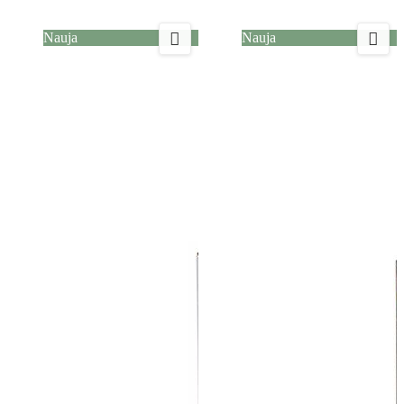


Nauja
Nauja