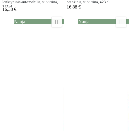
lenktyninis automobilis, su vitrina,
oranžinis, su vitrina, 423 el.
347 el.
16,88 €
16,38 €


Nauja
Nauja