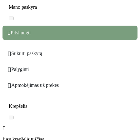
Mano paskyra
Prisijungti


Sukurti paskyrą

Palyginti

Apmokėjimas už prekes
Krepšelis

Jūsų krepšelis tuščias