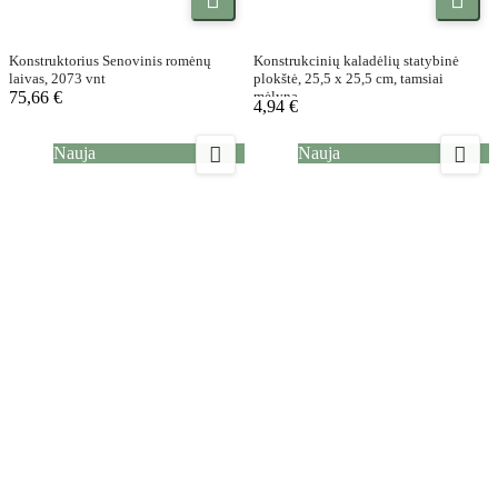
Konstruktorius Senovinis romėnų
Konstrukcinių kaladėlių statybinė
laivas, 2073 vnt
plokštė, 25,5 x 25,5 cm, tamsiai
75,66 €
mėlyna
4,94 €


Nauja
Nauja