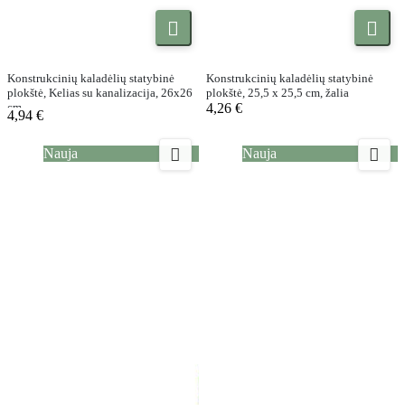


Konstrukcinių kaladėlių statybinė
Konstrukcinių kaladėlių statybinė
plokštė, Kelias su kanalizacija, 26x26
plokštė, 25,5 x 25,5 cm, žalia
cm
4,26 €
4,94 €


Nauja
Nauja