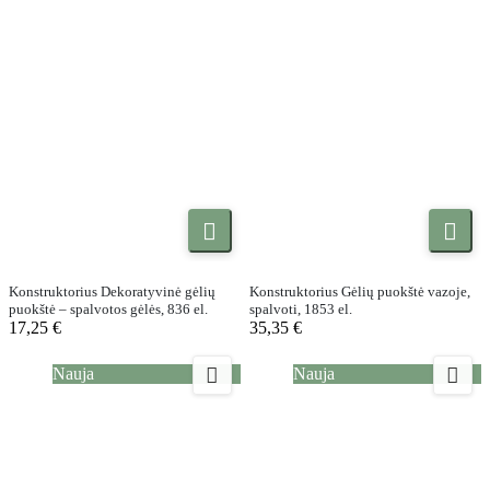


Konstruktorius Dekoratyvinė gėlių
Konstruktorius Gėlių puokštė vazoje,
puokštė – spalvotos gėlės, 836 el.
spalvoti, 1853 el.
17,25 €
35,35 €


Nauja
Nauja