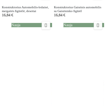
Konstruktorius Automobilis-ledainė,
Konstruktorius Gaisrinis automobilis
mergaitės figūrėlė, desertai
su Gaisrininko figūrėl
16,84 €
16,84 €


Nauja
Nauja