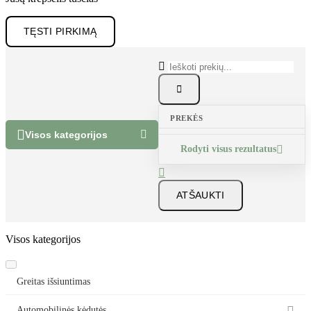
TĘSTI PIRKIMĄ


PREKĖS


Visos kategorijos
Rodyti visus rezultatus


ATŠAUKTI
Visos kategorijos
Greitas išsiuntimas
Automobilinės kėdutės