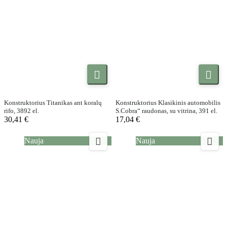


Konstruktorius Titanikas ant koralų
Konstruktorius Klasikinis automobilis
rifo, 3892 el.
S.Cobra“ raudonas, su vitrina, 391 el.
30,41 €
17,04 €


Nauja
Nauja