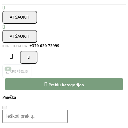

ATŠAUKTI

ATŠAUKTI
+370 620 72999
KONSULTACIJA:



0
KREPŠELIS

Prekių kategorijos
Paieška