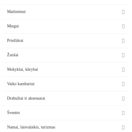

Maitinimui

Miegui

Priežiūrai

Žaislai

Mokyklai, kūrybai

Vaiko kambariui

Drabužiai ir aksesuarai

Šventės

Namai, laisvalaikis, turizmas