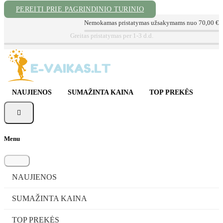
PEREITI PRIE PAGRINDINIO TURINIO
Nemokamas pristatymas užsakymams nuo 70,00 €
Kokybiškos prekės už geriausią kainą
NAUJIENOS
SUMAŽINTA KAINA
TOP PREKĖS

Menu
NAUJIENOS
SUMAŽINTA KAINA
TOP PREKĖS