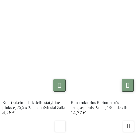


Konstrukcinių kaladėlių statybinė
Konstruktorius Kariuomenės
plokštė, 25,5 x 25,5 cm, šviesiai žalia
sraigtasparnis, žalias, 1000 detalių
4,26 €
14,77 €

