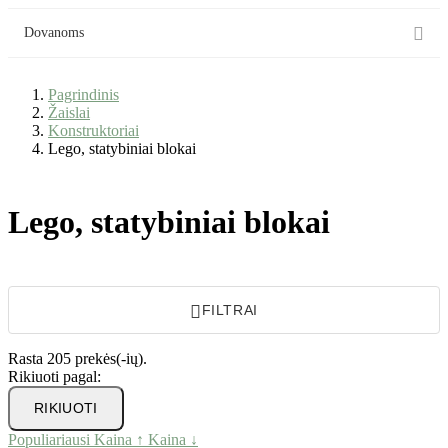

Dovanoms
Pagrindinis
Žaislai
Konstruktoriai
Lego, statybiniai blokai
Lego, statybiniai blokai

FILTRAI
Rasta 205 prekės(-ių).
Rikiuoti pagal:
RIKIUOTI
Populiariausi
Kaina ↑
Kaina ↓