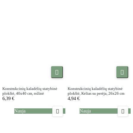


Konstrukcinių kaladėlių statybinė
Konstrukcinių kaladėlių statybinė
plokštė, 40x40 cm, rožinė
plokštė, Kelias su perėja, 26x26 cm
6,39 €
4,94 €


Nauja
Nauja