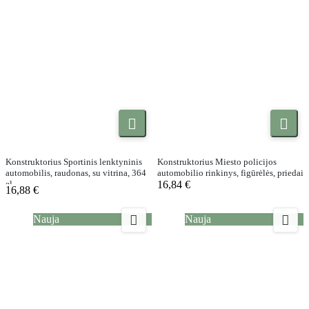


Konstruktorius Sportinis lenktyninis
Konstruktorius Miesto policijos
automobilis, raudonas, su vitrina, 364
automobilio rinkinys, figūrėlės, priedai
el.
16,84 €
16,88 €


Nauja
Nauja