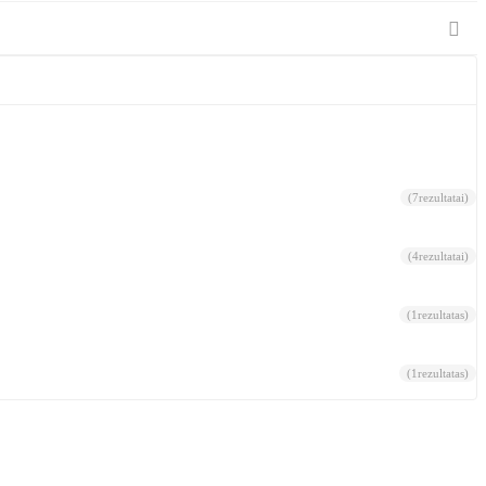

(7
rezultatai
)
(4
rezultatai
)
(1
rezultatas
)
(1
rezultatas
)