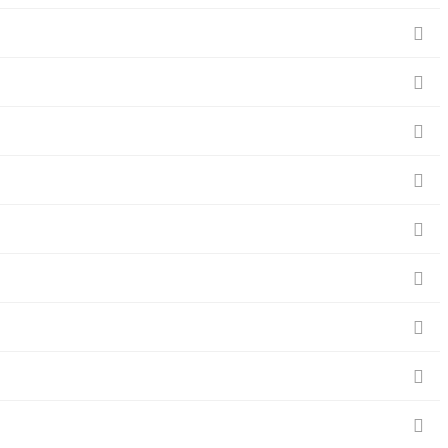








