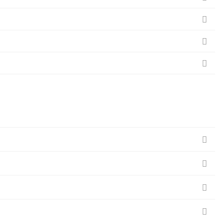






