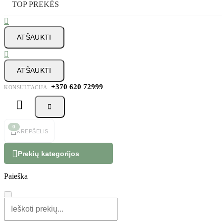
TOP PREKĖS

ATŠAUKTI

ATŠAUKTI
+370 620 72999
KONSULTACIJA:



0
KREPŠELIS

Prekių kategorijos
Paieška