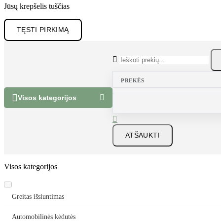
Jūsų krepšelis tuščias
TĘSTI PIRKIMĄ

PREKĖS


Visos kategorijos

ATŠAUKTI
Visos kategorijos
Greitas išsiuntimas
Automobilinės kėdutės