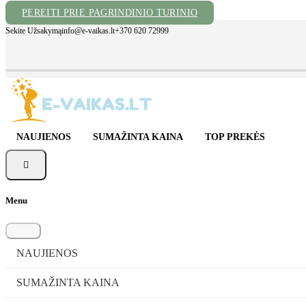
PEREITI PRIE PAGRINDINIO TURINIO
Sekite Užsakymą
info@e-vaikas.lt
+370 620 72999
NAUJIENOS
SUMAŽINTA KAINA
TOP PREKĖS

Menu
NAUJIENOS
SUMAŽINTA KAINA