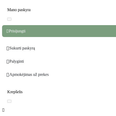
Mano paskyra
Prisijungti


Sukurti paskyrą

Palyginti

Apmokėjimas už prekes
Krepšelis
