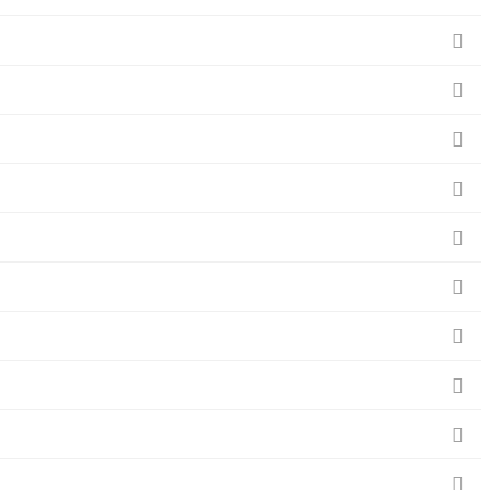









