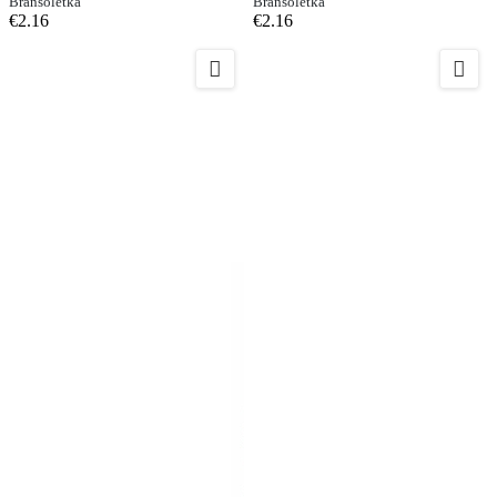
Bransoletka
Bransoletka
€2.16
€2.16

