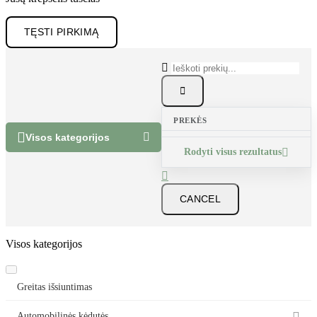
Jūsų krepšelis tuščias
TĘSTI PIRKIMĄ


PREKĖS


Visos kategorijos
Rodyti visus rezultatus


CANCEL
Visos kategorijos
Greitas išsiuntimas