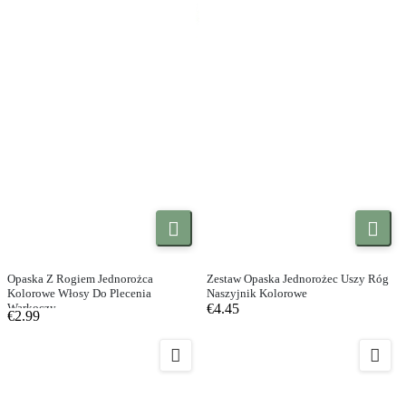


Opaska Z Rogiem Jednorożca
Zestaw Opaska Jednorożec Uszy Róg
Kolorowe Włosy Do Plecenia
Naszyjnik Kolorowe
Warkoczy
€4.45
€2.99

