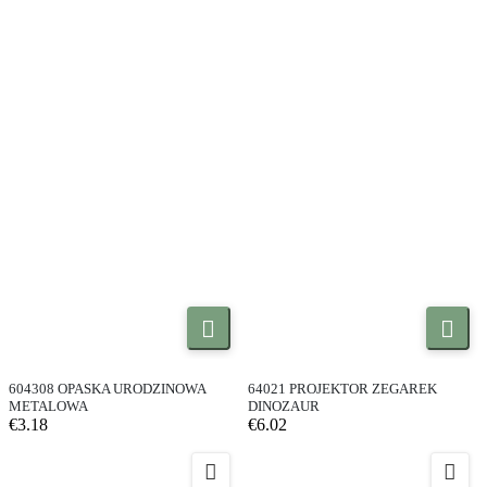


604308 OPASKA URODZINOWA
64021 PROJEKTOR ZEGAREK
METALOWA
DINOZAUR
€3.18
€6.02

