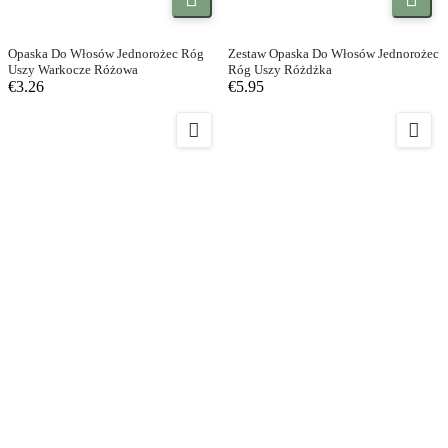


Opaska Do Włosów Jednorożec Róg
Zestaw Opaska Do Włosów Jednorożec
Uszy Warkocze Różowa
Róg Uszy Różdżka
€3.26
€5.95

