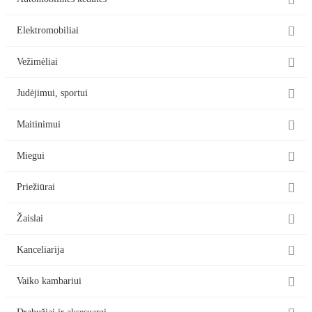

Automobilinės kėdutės

Elektromobiliai

Vežimėliai

Judėjimui, sportui

Maitinimui

Miegui

Priežiūrai

Žaislai

Kanceliarija

Vaiko kambariui