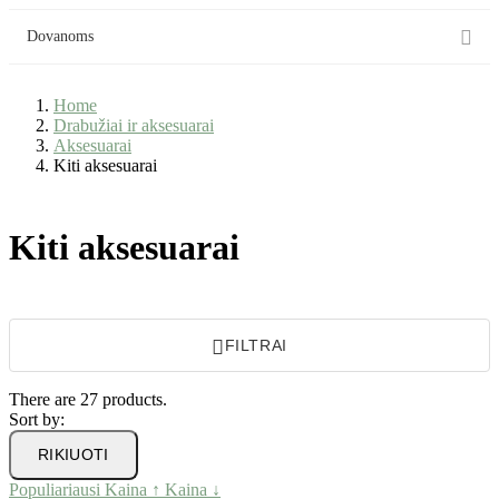

Dovanoms
Home
Drabužiai ir aksesuarai
Aksesuarai
Kiti aksesuarai
Kiti aksesuarai

FILTRAI
There are 27 products.
Sort by:
RIKIUOTI
Populiariausi
Kaina ↑
Kaina ↓