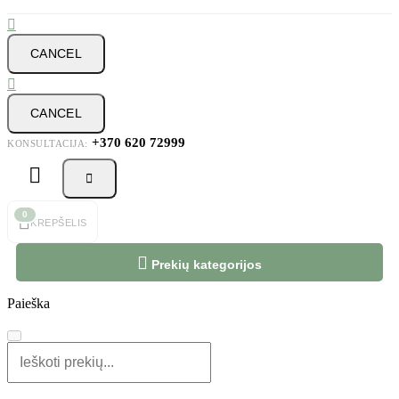

CANCEL

CANCEL
+370 620 72999
KONSULTACIJA:



0
KREPŠELIS

Prekių kategorijos
Paieška