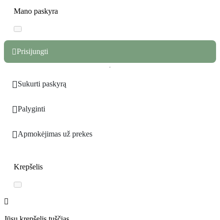
Mano paskyra
Prisijungti


Sukurti paskyrą

Palyginti

Apmokėjimas už prekes
Krepšelis
