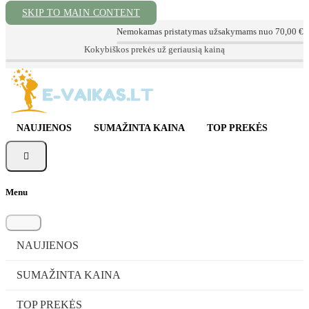
SKIP TO MAIN CONTENT
Nemokamas pristatymas užsakymams nuo 70,00 €
📦 Sekite Užsakymą
📞 Konsultacija tel. +370 620 72999
✉ info@e-vaikas.lt
NAUJIENOS
SUMAŽINTA KAINA
TOP PREKĖS

Menu
NAUJIENOS
SUMAŽINTA KAINA
TOP PREKĖS