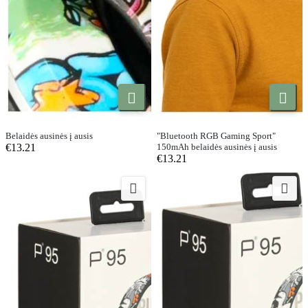


Belaidės ausinės į ausis
"Bluetooth RGB Gaming Sport"
€13.21
150mAh belaidės ausinės į ausis
€13.21

