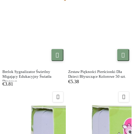


Brelok Sygnalizator Świetlny
Zestaw Piękności Pierścionki Dla
Migający Edukacyjny Światła
Dzieci Błyszczące Kolorowe 50 szt.
Drogowe
€5.38
€3.81

