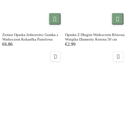


Zestaw Opaska Jednorożec Gumka z
Opaska Z Długim Warkoczem Różowa
Warkoczem Kokardka Pastelowa
Wstążka Diamenty Korona 50 cm
€6.86
€2.99

