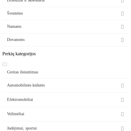

Drabužiai ir aksesuarai

Šventėms

Namams

Dovanoms
Prekių kategorijos
Greitas išsiuntimas

Automobilinės kėdutės

Elektromobiliai

Vežimėliai

Judėjimui, sportui