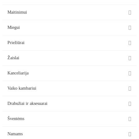

Maitinimui

Miegui

Priežiūrai

Žaislai

Kanceliarija

Vaiko kambariui

Drabužiai ir aksesuarai

Šventėms

Namams